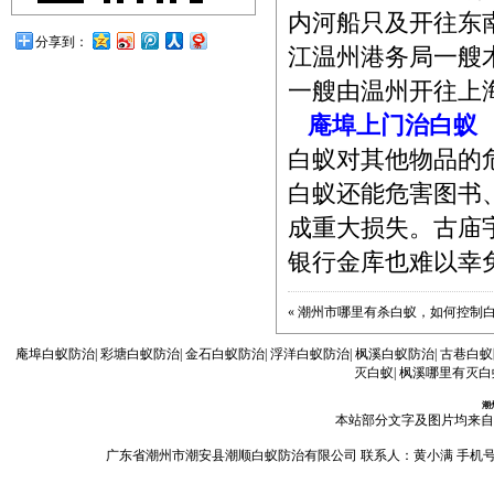
内河船只及开往东南
分享到：
江温州港务局一艘
一艘由温州开往上
庵埠上门治白蚁
白蚁对其他物品
白蚁还能危害图书
成重大损失。古庙
银行金库也难以幸
«
潮州市哪里有杀白蚁，如何控制
庵埠白蚁防治
|
彩塘白蚁防治
|
金石白蚁防治
|
浮洋白蚁防治
|
枫溪白蚁防治
|
古巷白蚁
灭白蚁
|
枫溪哪里有灭白
潮
本站部分文字及图片均来自
广东省潮州市潮安县潮顺白蚁防治有限公司 联系人：黄小满 手机号码：13