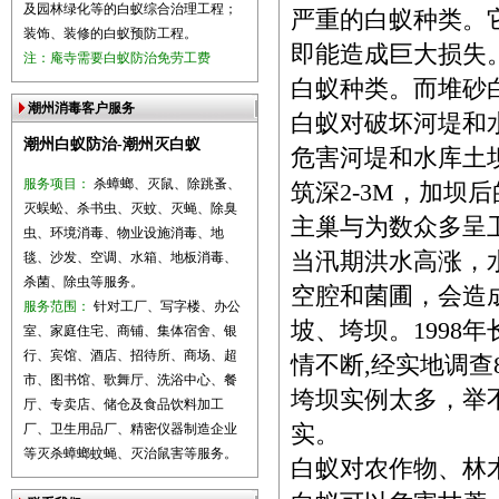
及园林绿化等的白蚁综合治理工程；
严重的白蚁种类。
装饰、装修的白蚁预防工程。
即能造成巨大损失
注：庵寺需要白蚁防治免劳工费
白蚁种类。而堆砂
潮州消毒客户服务
白蚁对破坏河堤
潮州白蚁防治-潮州灭白蚁
危害河堤和水库土
服务项目：
杀蟑螂、灭鼠、除跳蚤、
筑深2-3M，加坝
灭蜈蚣、杀书虫、灭蚊、灭蝇、除臭
主巢与为数众多呈
虫、环境消毒、物业设施消毒、地
当汛期洪水高涨，
毯、沙发、空调、水箱、地板消毒、
杀菌、除虫等服务。
空腔和菌圃，会造
服务范围：
针对工厂、写字楼、办公
坡、垮坝。1998
室、家庭住宅、商铺、集体宿舍、银
行、宾馆、酒店、招待所、商场、超
情不断,经实地调查
市、图书馆、歌舞厅、洗浴中心、餐
垮坝实例太多，举
厅、专卖店、储仓及食品饮料加工
厂、卫生用品厂、精密仪器制造企业
实。
等灭杀蟑螂蚊蝇、灭治鼠害等服务。
白蚁对农作物、