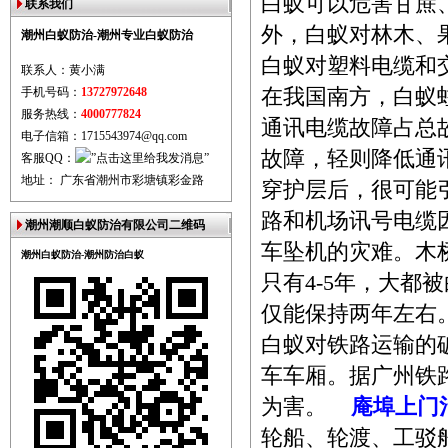
白蚁可以危害甘蔗
联系我们
外，白蚁对林木、
潮州白蚁防治-潮州专业白蚁防治
白蚁对塑料电缆和
联系人：黄小满
手机号码：
13727972648
在我国南方，白蚁
服务热线：
4000777824
通讯电缆故障占总故
电子信箱：1715543974@qq.com
故障，轻则降低通
客服QQ：
地址： 广东省潮州市彩塘镇彩金路
穿护层后，很可能
路和机场讯号电缆
潮州潮顺白蚁防治有限公司二维码
车坠机的灾难。木
潮州白蚁防治-潮州防治白蚁
只有4-5年，大都
仅能保持两年左
白蚁对铁路运输的
车车厢。据广州铁路
为害。
庵埠上门
轮船、轮渡、工驳船