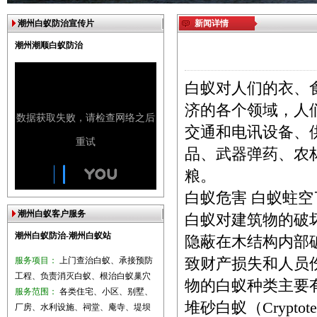
潮州白蚁防治宣传片
新闻详情
潮州潮顺白蚁防治
白蚁对人们的衣、
济的各个领域，人
交通和电讯设备、
品、武器弹药、农
粮。
白蚁危害 白蚁
潮州白蚁客户服务
白蚁对建筑物的破
潮州白蚁防治-潮州白蚁站
隐蔽在木结构内部
服务项目：
上门查治白蚁、承接预防
致财产损失和人员
工程、负责消灭白蚁、根治白蚁巢穴
物的白蚁种类主要有：家白
服务范围：
各类住宅、小区、别墅、
堆砂白蚁（Crypt
厂房、水利设施、祠堂、庵寺、堤坝