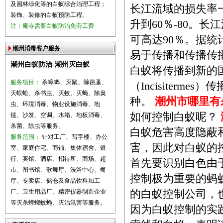
及园林绿化等的白蚁综合治理工程；
长江流域的损失率一
装饰、装修的白蚁预防工程。
升到60％-80。长
注：庵寺需要白蚁防治免劳工费
可高达90％。据统
潮州消毒客户服务
易于传播和传播传
潮州白蚁防治-潮州灭白蚁
白蚁将传播到新的
服务项目：
杀蟑螂、灭鼠、除跳蚤、
（Incisitermes
灭蜈蚣、杀书虫、灭蚊、灭蝇、除臭
种。
潮州市哪里有
虫、环境消毒、物业设施消毒、地
如何控制白蚁呢？
毯、沙发、空调、水箱、地板消毒、
杀菌、除虫等服务。
白蚁危害高度隐蔽
服务范围：
针对工厂、写字楼、办公
害，因此对白蚁的
室、家庭住宅、商铺、集体宿舍、银
行、宾馆、酒店、招待所、商场、超
首先要识别白色由
市、图书馆、歌舞厅、洗浴中心、餐
控制极为重要的蚂
厅、专卖店、储仓及食品饮料加工
厂、卫生用品厂、精密仪器制造企业
的白蚁控制公司，
等灭杀蟑螂蚊蝇、灭治鼠害等服务。
因为白蚁控制的实