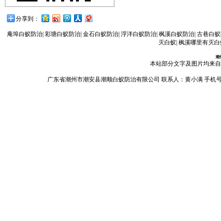
分享到：
庵埠白蚁防治
|
彩塘白蚁防治
|
金石白蚁防治
|
浮洋白蚁防治
|
枫溪白蚁防治
|
古巷白蚁
灭白蚁
|
枫溪哪里有灭白
潮
本站部分文字及图片均来自
广东省潮州市潮安县潮顺白蚁防治有限公司 联系人：黄小满 手机号码：13