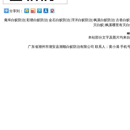
分享到：
庵埠白蚁防治
|
彩塘白蚁防治
|
金石白蚁防治
|
浮洋白蚁防治
|
枫溪白蚁防治
|
古巷白蚁
灭白蚁
|
枫溪哪里有灭白
潮
本站部分文字及图片均来自
广东省潮州市潮安县潮顺白蚁防治有限公司 联系人：黄小满 手机号码：13