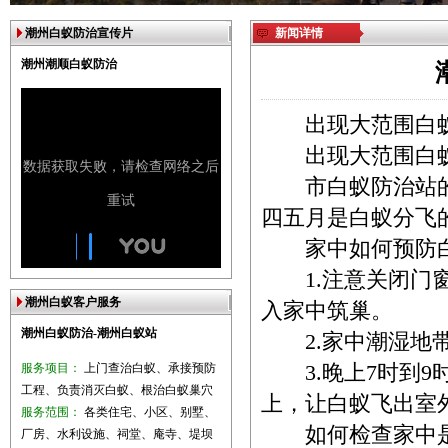
潮州白蚁防治宣传片
新闻详情
潮州潮顺白蚁防治
出现大范围白蚁
出现大范围白蚁
市白蚁防治站的
四五月是白蚁分飞
家中如何预
1.注意关闭门窗
潮州白蚁客户服务
入家中筑巢。
潮州白蚁防治-潮州白蚁站
2.家中潮湿地带
服务项目：
上门查治白蚁、承接预防
3.晚上7时到9
工程、负责消灭白蚁、根治白蚁巢穴
上，让白蚁飞出室
服务范围：
各类住宅、小区、别墅、
如何检查家中是
厂房、水利设施、祠堂、庵寺、堤坝