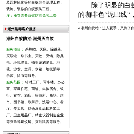
及园林绿化等的白蚁综合治理工程；
除了明显的白蚁
装饰、装修的白蚁预防工程。
的咖啡色“泥巴线”
注：庵寺需要白蚁防治免劳工费
«
潮州白蚁站：进入夏季，又到了
潮州消毒客户服务
潮州白蚁防治-潮州灭白蚁
服务项目：
杀蟑螂、灭鼠、除跳蚤、
灭蜈蚣、杀书虫、灭蚊、灭蝇、除臭
虫、环境消毒、物业设施消毒、地
毯、沙发、空调、水箱、地板消毒、
杀菌、除虫等服务。
服务范围：
针对工厂、写字楼、办公
室、家庭住宅、商铺、集体宿舍、银
行、宾馆、酒店、招待所、商场、超
市、图书馆、歌舞厅、洗浴中心、餐
厅、专卖店、储仓及食品饮料加工
厂、卫生用品厂、精密仪器制造企业
等灭杀蟑螂蚊蝇、灭治鼠害等服务。