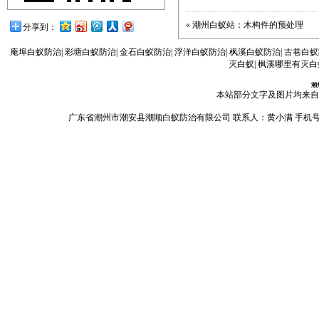
«
潮州白蚁站：木构件的预处理
分享到：
庵埠白蚁防治
|
彩塘白蚁防治
|
金石白蚁防治
|
浮洋白蚁防治
|
枫溪白蚁防治
|
古巷白蚁
灭白蚁
|
枫溪哪里有灭白
潮
本站部分文字及图片均来自
广东省潮州市潮安县潮顺白蚁防治有限公司 联系人：黄小满 手机号码：13