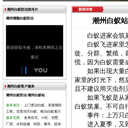
潮州白蚁防治宣传片
新闻详情
潮州潮顺白蚁防治
潮州白蚁站
白蚁进家会筑巢
白蚁飞进家里怎
徙、分群、繁殖，
慌，因为白蚁需要
如果出现大量白
家里的灯光下，然
潮州白蚁客户服务
且不建议用灭虫剂
潮州白蚁防治-潮州白蚁站
如果飞蚁是从家
服务项目：
上门查治白蚁、承接预防
白蚁筑巢。不可自
工程、负责消灭白蚁、根治白蚁巢穴
事件：上万只白蚁
服务范围：
各类住宅、小区、别墅、
进入夏季，又到了
厂房、水利设施、祠堂、庵寺、堤坝