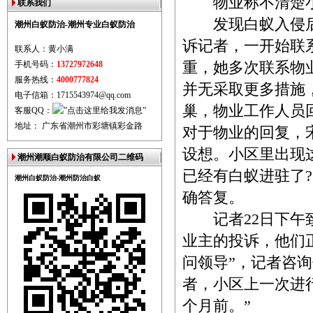
物业称不清楚小
联系我们
发现白蚁入侵后
潮州白蚁防治-潮州专业白蚁防治
诉记者，一开始联
联系人：黄小满
手机号码：
13727972648
重，她多次联系物
服务热线：
4000777824
并无采取更多措施
电子信箱：1715543974@qq.com
巢，物业工作人员
客服QQ：
地址： 广东省潮州市彩塘镇彩金路
对于物业的回复，
设想。小区里出现
潮州潮顺白蚁防治有限公司二维码
已经有白蚁进驻了
潮州白蚁防治-潮州防治白蚁
确答复。
记者22日下午致
业主的投诉，他们
问领导”，记者咨
者，小区上一次进
个月前。”