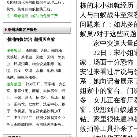
及园林绿化等的白蚁综合治理工程；
栋的宋小姐就经历
装饰、装修的白蚁预防工程。
人与白蚁战斗至深
注：庵寺需要白蚁防治免劳工费
问题来了：如此多
潮州消毒客户服务
蚁巢?对于这些问
潮州白蚁防治-潮州灭白蚁
家中突遭大量白
服务项目：
杀蟑螂、灭鼠、除跳蚤、
22日，宋小姐通过
灭蜈蚣、杀书虫、灭蚊、灭蝇、除臭
家，场面十分恐怖
虫、环境消毒、物业设施消毒、地
安过来看过后说与
毯、沙发、空调、水箱、地板消毒、
杀菌、除虫等服务。
系，她向记者展示
服务范围：
针对工厂、写字楼、办公
姐家中的窗台、门
室、家庭住宅、商铺、集体宿舍、银
行、宾馆、酒店、招待所、商场、超
多，女儿正在客厅
市、图书馆、歌舞厅、洗浴中心、餐
窗，没想到白蚁越
厅、专卖店、储仓及食品饮料加工
厂、卫生用品厂、精密仪器制造企业
钻。家里很快遍地
等灭杀蟑螂蚊蝇、灭治鼠害等服务。
蚊拍等工具扑杀了