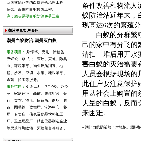
及园林绿化等的白蚁综合治理工程；
条件改善和物流人
装饰、装修的白蚁预防工程。
蚁防治站近年来，白
注：庵寺需要白蚁防治免劳工费
现高达6次的繁殖
潮州消毒客户服务
白蚁的分群繁殖
潮州白蚁防治-潮州灭白蚁
己的家中有分飞的
服务项目：
杀蟑螂、灭鼠、除跳蚤、
清扫一堆后用开水
灭蜈蚣、杀书虫、灭蚊、灭蝇、除臭
害白蚁的灭治需要
虫、环境消毒、物业设施消毒、地
人员会根据现场的
毯、沙发、空调、水箱、地板消毒、
杀菌、除虫等服务。
此住户要注意保护
服务范围：
针对工厂、写字楼、办公
用从社会上购置的
室、家庭住宅、商铺、集体宿舍、银
行、宾馆、酒店、招待所、商场、超
大量的白蚁，反而
市、图书馆、歌舞厅、洗浴中心、餐
来困难。
厅、专卖店、储仓及食品饮料加工
厂、卫生用品厂、精密仪器制造企业
«
潮州白蚁防治站：木地板、踢脚
等灭杀蟑螂蚊蝇、灭治鼠害等服务。