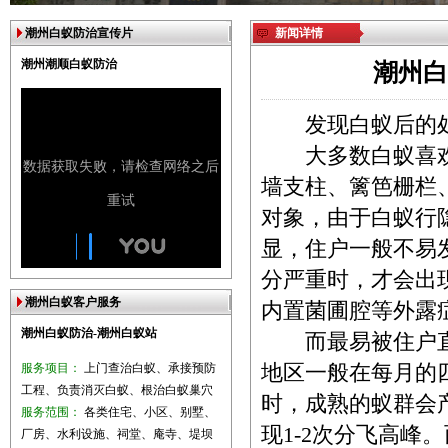
潮州白蚁防治宣传片
新闻详情
潮州潮顺白蚁防治
潮州白
发现白蚁后的处
大多数白蚁喜欢
墙支柱、篱笆栅栏
对象，由于白蚁行
显，住户一般不易
分严重时，才会出
潮州白蚁客户服务
内置菌圃腔等外露
潮州白蚁防治-潮州白蚁站
而最易被住户直
服务项目：
上门查治白蚁、承接预防
地区一般在每月的
工程、负责消灭白蚁、根治白蚁巢穴
时，成熟的蚁群会
服务范围：
各类住宅、小区、别墅、
现1-2次分飞高
厂房、水利设施、祠堂、庵寺、堤坝