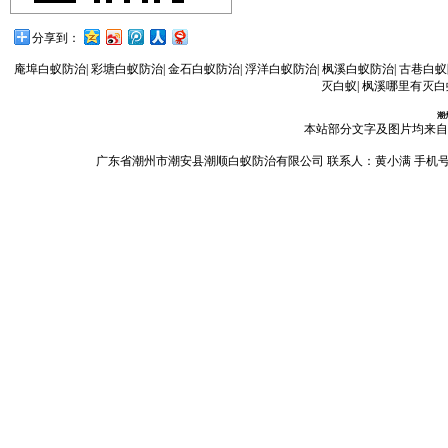
分享到：
庵埠白蚁防治
|
彩塘白蚁防治
|
金石白蚁防治
|
浮洋白蚁防治
|
枫溪白蚁防治
|
古巷白蚁
灭白蚁
|
枫溪哪里有灭白
潮
本站部分文字及图片均来自
广东省潮州市潮安县潮顺白蚁防治有限公司 联系人：黄小满 手机号码：13