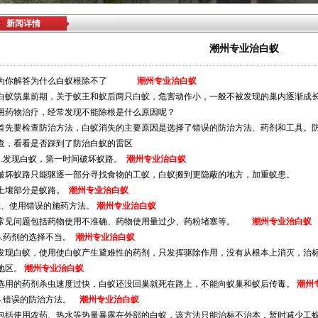
新闻详情
潮州专业治白蚁
为你解答为什么白蚁根除不了
潮州专业治白蚁
白蚁筑巢前期，关于蚁王和蚁后两只白蚁，危害动作小，一般不被发现的巢内逐渐成
用药物治疗，经常发现不能除根是什么原因呢？
首先要检查防治方法，白蚁消失的主要原因是选择了错误的防治方法、药剂和工具。
查，看看是否踩到了防治白蚁的雷区
1.发现白蚁，第一时间破坏蚁路。
潮州专业治白蚁
破坏蚁路只能驱逐一部分寻找食物的工蚁，白蚁搬到更隐蔽的地方，加重蚁患。
土壤部分是蚁路。
潮州专业治白蚁
2、使用错误的施药方法。
潮州专业治白蚁
常见问题包括药物使用不准确、药物使用量过少、药粉堵塞等。
潮州专业治白蚁
3.药剂的选择不当。
潮州专业治白蚁
发现白蚁，使用使白蚁产生避难性的药剂，只发挥驱除作用，没有从根本上消灭，治
地区。
潮州专业治白蚁
选用的药剂杀虫速度过快，白蚁还没回巢就死在路上，不能向蚁巢和蚁后传毒。
潮州
4.错误的防治方法。
潮州专业治白蚁
包括使用农药、热水等热量暴露在外部的白蚁，该方法只能治标不治本，暂时减少工