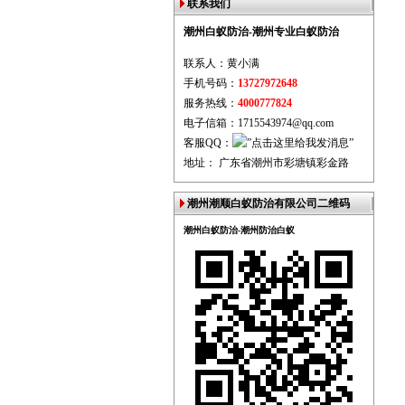
联系我们
潮州白蚁防治-潮州专业白蚁防治
联系人：黄小满
手机号码：
13727972648
服务热线：
4000777824
电子信箱：1715543974@qq.com
客服QQ：
地址： 广东省潮州市彩塘镇彩金路
潮州潮顺白蚁防治有限公司二维码
潮州白蚁防治-潮州防治白蚁