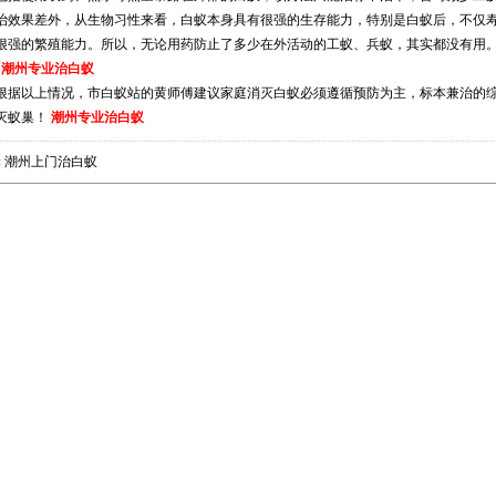
治效果差外，从生物习性来看，白蚁本身具有很强的生存能力，特别是白蚁后，不仅寿命长
很强的繁殖能力。所以，无论用药防止了多少在外活动的工蚁、兵蚁，其实都没有
潮州专业治白蚁
根据以上情况，市白蚁站的黄师傅建议家庭消灭白蚁必须遵循预防为主，标本兼治的
灭蚁巢！
潮州专业治白蚁
«
潮州上门治白蚁