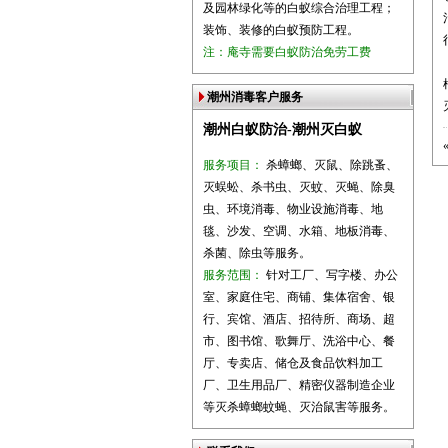
及园林绿化等的白蚁综合治理工程；
装饰、装修的白蚁预防工程。
注：庵寺需要白蚁防治免劳工费
潮州消毒客户服务
潮州白蚁防治-潮州灭白蚁
服务项目：
杀蟑螂、灭鼠、除跳蚤、
灭蜈蚣、杀书虫、灭蚊、灭蝇、除臭
虫、环境消毒、物业设施消毒、地
毯、沙发、空调、水箱、地板消毒、
杀菌、除虫等服务。
服务范围：
针对工厂、写字楼、办公
室、家庭住宅、商铺、集体宿舍、银
行、宾馆、酒店、招待所、商场、超
市、图书馆、歌舞厅、洗浴中心、餐
厅、专卖店、储仓及食品饮料加工
厂、卫生用品厂、精密仪器制造企业
等灭杀蟑螂蚊蝇、灭治鼠害等服务。