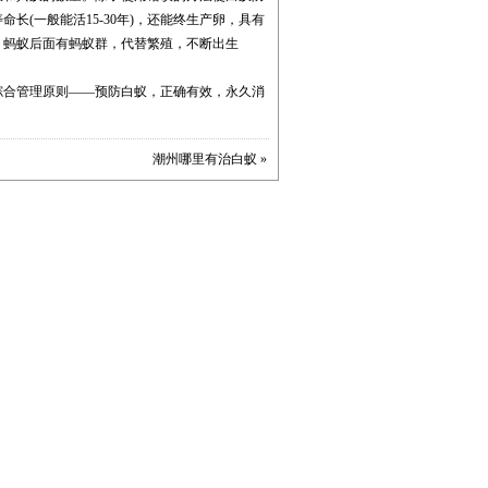
(一般能活15-30年)，还能终生产卵，具有
用。蚂蚁后面有蚂蚁群，代替繁殖，不断出生
综合管理原则——预防白蚁，正确有效，永久消
潮州哪里有治白蚁
»