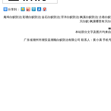
分享到：
庵埠白蚁防治
|
彩塘白蚁防治
|
金石白蚁防治
|
浮洋白蚁防治
|
枫溪白蚁防治
|
古巷白蚁
灭白蚁
|
枫溪哪里有灭白
潮
本站部分文字及图片均来自
广东省潮州市潮安县潮顺白蚁防治有限公司 联系人：黄小满 手机号码：13