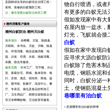
及园林绿化等的白蚁综合治理工程；
物自行喷洒，或者
装饰、装修的白蚁预防工程。
有更多的白蚁无法
注：庵寺需要白蚁防治免劳工费
假如发现家中有大
潮州消毒客户服务
在屋内放一盆水，
潮州白蚁防治-潮州灭白蚁
灯光，飞蚁就会接
服务项目：
杀蟑螂、灭鼠、除跳蚤、
白蚁
灭蜈蚣、杀书虫、灭蚊、灭蝇、除臭
假如在家中发现白
虫、环境消毒、物业设施消毒、地
应寻求大沥白蚁防
毯、沙发、空调、水箱、地板消毒、
杀菌、除虫等服务。
白蚁除了危害木制
服务范围：
针对工厂、写字楼、办公
电缆，钢筋水泥和
室、家庭住宅、商铺、集体宿舍、银
行、宾馆、酒店、招待所、商场、超
同时，白蚁分泌一
市、图书馆、歌舞厅、洗浴中心、餐
土，使钢筋混凝土
厅、专卖店、储仓及食品饮料加工
厂、卫生用品厂、精密仪器制造企业
巷哪里有治白蚁
等灭杀蟑螂蚊蝇、灭治鼠害等服务。
«
意溪哪里有治白蚁的师傅