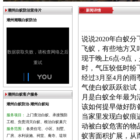
潮州白蚁防治宣传片
新闻详情
潮州潮顺白蚁防治
说说2020年
飞蚁，有些地方又
现于晚上6点-9点
时，气压较低时纷
经过3月至4月的
气使白蚁跃跃欲试
潮州白蚁客户服务
月是白蚁全年最为
潮州白蚁防治-潮州白蚁站
该如何提早做好防
服务项目：
上门查治白蚁、承接预防
当家里发现白蚁痕
工程、负责消灭白蚁、根治白蚁巢穴
动被白蚁危害的物
服务范围：
各类住宅、小区、别墅、
蚁害面积扩展，从
厂房、水利设施、祠堂、庵寺、堤坝