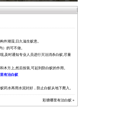
构件潮湿,日久滋生蚁患。
内）的可不做。
现,及时通知专业人员进行灭治消杀白蚁,尽量
和木方上,然后按装,可起到防白蚁的作用。
里有治白蚁
白蚁药水再用水泥封好，防止白蚁从地下爬入。
彩塘哪里有治白蚁
»