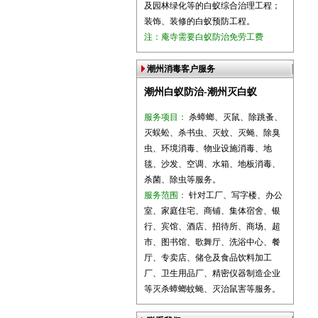
及园林绿化等的白蚁综合治理工程；
装饰、装修的白蚁预防工程。
注：庵寺需要白蚁防治免劳工费
潮州消毒客户服务
潮州白蚁防治-潮州灭白蚁
服务项目：
杀蟑螂、灭鼠、除跳蚤、
灭蜈蚣、杀书虫、灭蚊、灭蝇、除臭
虫、环境消毒、物业设施消毒、地
毯、沙发、空调、水箱、地板消毒、
杀菌、除虫等服务。
服务范围：
针对工厂、写字楼、办公
室、家庭住宅、商铺、集体宿舍、银
行、宾馆、酒店、招待所、商场、超
市、图书馆、歌舞厅、洗浴中心、餐
厅、专卖店、储仓及食品饮料加工
厂、卫生用品厂、精密仪器制造企业
等灭杀蟑螂蚊蝇、灭治鼠害等服务。