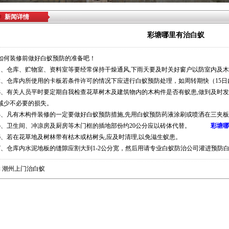
新闻详情
彩塘哪里有治白蚁
如何装修前做好白蚁预防的准备吧！
1、仓库、贮物室、资料室等要经常保持干燥通风,下雨天要及时关好窗户以防室内及木
2、仓库内所使用的卡板若条件许可的情况下应进行白蚁预防处理，如周转期快（15日
3、有关人员平时要定期自我检查花草树木及建筑物内的木构件是否有蚁患,做到及时发
减少不必要的损失。
4、凡有木构件装修的一定要做好白蚁预防措施,先用白蚁预防药液涂刷或喷洒在三夹板
5、卫生间、冲凉房及厨房等木门框的插地部份约20公分应以砖体代替。
彩塘哪
6、若在花草地及树林带有枯木或枯树头,应及时清理,以免滋生蚁患。
7、仓库内水泥地板的缝隙应割大到1-2公分宽，然后用请专业白蚁防治公司灌进预防
«
潮州上门治白蚁