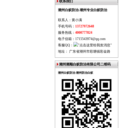
联系我们
潮州白蚁防治-潮州专业白蚁防治
联系人：黄小满
手机号码：
13727972648
服务热线：
4000777824
电子信箱：1715543974@qq.com
客服QQ：
地址： 广东省潮州市彩塘镇彩金路
潮州潮顺白蚁防治有限公司二维码
潮州白蚁防治-潮州防治白蚁