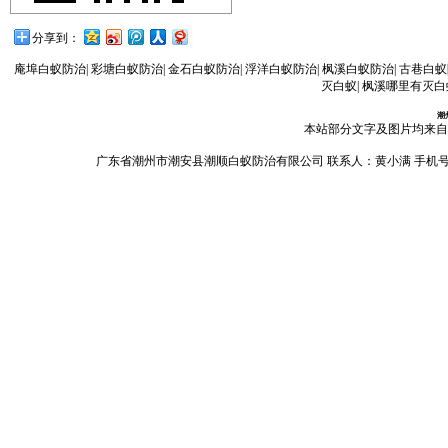
分享到：
庵埠白蚁防治
|
彩塘白蚁防治
|
金石白蚁防治
|
浮洋白蚁防治
|
枫溪白蚁防治
|
古巷白蚁
灭白蚁
|
枫溪哪里有灭白
潮
本站部分文字及图片均来自
广东省潮州市潮安县潮顺白蚁防治有限公司 联系人：黄小满 手机号码：13