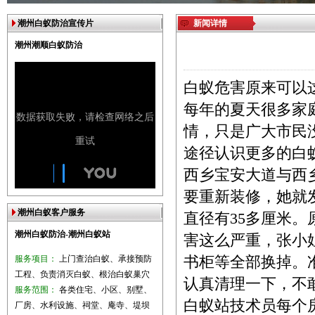
潮州白蚁防治宣传片
新闻详情
潮州潮顺白蚁防治
白蚁危害原来可以
每年的夏天很多家
情，只是广大市民
途径认识更多的白
西乡宝安大道与西
要重新装修，她就
潮州白蚁客户服务
直径有35多厘米
潮州白蚁防治-潮州白蚁站
害这么严重，张小
服务项目：
上门查治白蚁、承接预防
书柜等全部换掉。
工程、负责消灭白蚁、根治白蚁巢穴
认真清理一下，不
服务范围：
各类住宅、小区、别墅、
白蚁站技术员每个
厂房、水利设施、祠堂、庵寺、堤坝