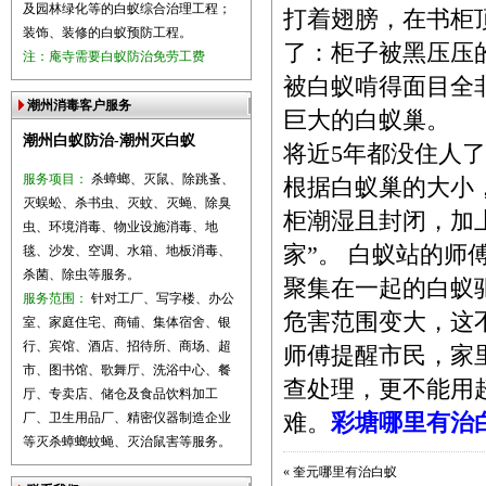
及园林绿化等的白蚁综合治理工程；
打着翅膀，在书柜
装饰、装修的白蚁预防工程。
了：柜子被黑压压
注：庵寺需要白蚁防治免劳工费
被白蚁啃得面目全
潮州消毒客户服务
巨大的白蚁
潮州白蚁防治-潮州灭白蚁
将近5年都没住人
服务项目：
杀蟑螂、灭鼠、除跳蚤、
根据白蚁巢的大小
灭蜈蚣、杀书虫、灭蚊、灭蝇、除臭
柜潮湿且封闭，加
虫、环境消毒、物业设施消毒、地
家”。 白蚁站的
毯、沙发、空调、水箱、地板消毒、
杀菌、除虫等服务。
聚集在一起的白蚁
服务范围：
针对工厂、写字楼、办公
危害范围变大，这
室、家庭住宅、商铺、集体宿舍、银
行、宾馆、酒店、招待所、商场、超
师傅提醒市民，家
市、图书馆、歌舞厅、洗浴中心、餐
查处理，更不能用
厅、专卖店、储仓及食品饮料加工
厂、卫生用品厂、精密仪器制造企业
难。
彩塘哪里有治
等灭杀蟑螂蚊蝇、灭治鼠害等服务。
«
奎元哪里有治白蚁