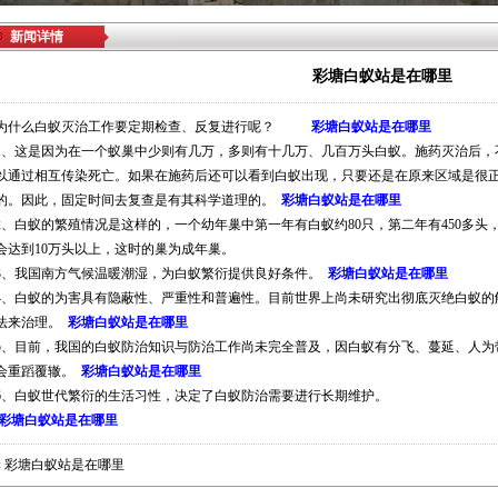
新闻详情
彩塘白蚁站是在哪里
为什么白蚁灭治工作要定期检查、反复进行呢？
彩塘白蚁站是在哪里
1、这是因为在一个蚁巢中少则有几万，多则有十几万、几百万头白蚁。施药灭治后，
以通过相互传染死亡。如果在施药后还可以看到白蚁出现，只要还是在原来区域是很
的。因此，固定时间去复查是有其科学道理的。
彩塘白蚁站是在哪里
2、白蚁的繁殖情况是这样的，一个幼年巢中第一年有白蚁约80只，第二年有450多头，
会达到10万头以上，这时的巢为成年巢。
3、我国南方气候温暖潮湿，为白蚁繁衍提供良好条件。
彩塘白蚁站是在哪里
4、白蚁的为害具有隐蔽性、严重性和普遍性。目前世界上尚未研究出彻底灭绝白蚁的
法来治理。
彩塘白蚁站是在哪里
5、目前，我国的白蚁防治知识与防治工作尚未完全普及，因白蚁有分飞、蔓延、人为
会重蹈覆辙。
彩塘白蚁站是在哪里
6、白蚁世代繁衍的生活习性，决定了白蚁防治需要进行长期维护。
彩塘白蚁站是在哪里
«
彩塘白蚁站是在哪里