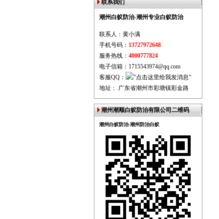
联系我们
潮州白蚁防治-潮州专业白蚁防治
联系人：黄小满
手机号码：
13727972648
服务热线：
4000777824
电子信箱：1715543974@qq.com
客服QQ：
地址： 广东省潮州市彩塘镇彩金路
潮州潮顺白蚁防治有限公司二维码
潮州白蚁防治-潮州防治白蚁