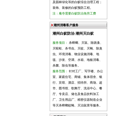
及园林绿化等的白蚁综合治理工程；
装饰、装修的白蚁预防工程。
注：庵寺需要白蚁防治免劳工费
潮州消毒客户服务
潮州白蚁防治-潮州灭白蚁
服务项目：
杀蟑螂、灭鼠、除跳蚤、
灭蜈蚣、杀书虫、灭蚊、灭蝇、除臭
虫、环境消毒、物业设施消毒、地
毯、沙发、空调、水箱、地板消毒、
杀菌、除虫等服务。
服务范围：
针对工厂、写字楼、办公
室、家庭住宅、商铺、集体宿舍、银
行、宾馆、酒店、招待所、商场、超
市、图书馆、歌舞厅、洗浴中心、餐
厅、专卖店、储仓及食品饮料加工
厂、卫生用品厂、精密仪器制造企业
等灭杀蟑螂蚊蝇、灭治鼠害等服务。