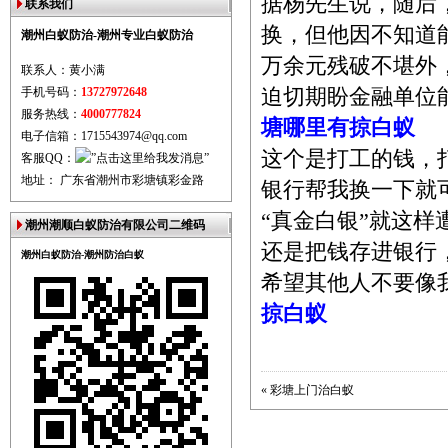
据杨先生说，随后
联系我们
换，但他因不知道
潮州白蚁防治-潮州专业白蚁防治
万余元残破不堪外
联系人：黄小满
手机号码：
13727972648
迫切期盼金融单位
服务热线：
4000777824
塘哪里有掠白蚁
电子信箱：1715543974@qq.com
这个是打工的钱，
客服QQ：
地址： 广东省潮州市彩塘镇彩金路
银行帮我换一下就
“真金白银”就这
潮州潮顺白蚁防治有限公司二维码
还是把钱存进银行
潮州白蚁防治-潮州防治白蚁
希望其他人不要像
掠白蚁
«
彩塘上门治白蚁