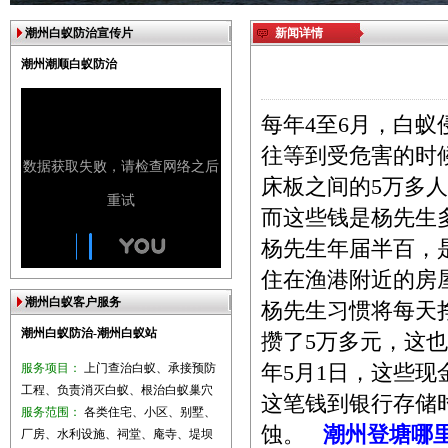
潮州白蚁防治宣传片
新闻详情
潮州潮顺白蚁防治
每年4至6月，白
往等到受危害的时
床板之间的5万多
而这些钱是杨先生
杨先生年届半百，
住在渔港附近的房
潮州白蚁客户服务
杨先生习惯将每天
潮州白蚁防治-潮州白蚁站
攒了5万多元，这
服务项目：
上门查治白蚁、承接预防
年5月1日，这些现
工程、负责消灭白蚁、根治白蚁巢穴
这笔钱到银行存储
服务范围：
各类住宅、小区、别墅、
蚀。
潮州登塘哪
厂房、水利设施、祠堂、庵寺、堤坝