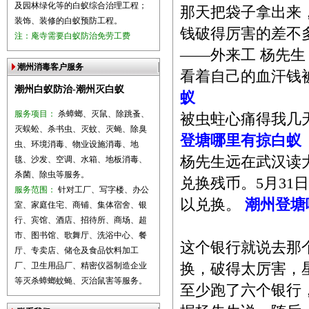
及园林绿化等的白蚁综合治理工程；
那天把袋子拿出来
装饰、装修的白蚁预防工程。
钱破得厉害的差不
注：庵寺需要白蚁防治免劳工费
——外来工 杨先生
潮州消毒客户服务
看着自己的血汗钱
潮州白蚁防治-潮州灭白蚁
蚁
服务项目：
杀蟑螂、灭鼠、除跳蚤、
被虫蛀心痛得我几
灭蜈蚣、杀书虫、灭蚊、灭蝇、除臭
登塘哪里有掠白蚁
虫、环境消毒、物业设施消毒、地
杨先生远在武汉读
毯、沙发、空调、水箱、地板消毒、
杀菌、除虫等服务。
兑换残币。5月3
服务范围：
针对工厂、写字楼、办公
以兑换。
潮州登塘
室、家庭住宅、商铺、集体宿舍、银
行、宾馆、酒店、招待所、商场、超
市、图书馆、歌舞厅、洗浴中心、餐
这个银行就说去那
厅、专卖店、储仓及食品饮料加工
厂、卫生用品厂、精密仪器制造企业
换，破得太厉害，
等灭杀蟑螂蚊蝇、灭治鼠害等服务。
至少跑了六个银行