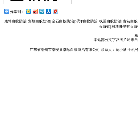
分享到：
庵埠白蚁防治
|
彩塘白蚁防治
|
金石白蚁防治
|
浮洋白蚁防治
|
枫溪白蚁防治
|
古巷白蚁
灭白蚁
|
枫溪哪里有灭白
潮
本站部分文字及图片均来自
广东省潮州市潮安县潮顺白蚁防治有限公司 联系人：黄小满 手机号码：13