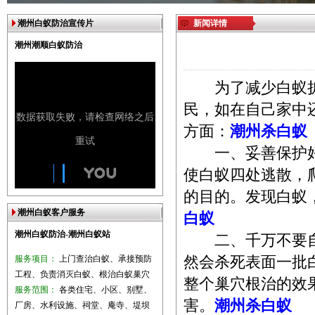
潮州白蚁防治宣传片
新闻详情
潮州潮顺白蚁防治
为了减少白蚁扩
民，如在自己家中
方面：
潮州杀白蚁
一、妥善保护好
使白蚁四处逃散，
的目的。发现白
潮州白蚁客户服务
白蚁
潮州白蚁防治-潮州白蚁站
二、千万不要自
服务项目：
上门查治白蚁、承接预防
然会杀死表面一批
工程、负责消灭白蚁、根治白蚁巢穴
整个巢穴根治的效
服务范围：
各类住宅、小区、别墅、
害。
潮州杀白蚁
厂房、水利设施、祠堂、庵寺、堤坝