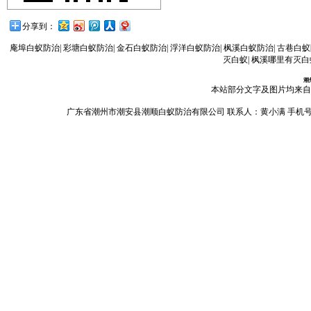
分享到：
庵埠白蚁防治
|
彩塘白蚁防治
|
金石白蚁防治
|
浮洋白蚁防治
|
枫溪白蚁防治
|
古巷白蚁
灭白蚁
|
枫溪哪里有灭白
潮
本站部分文字及图片均来自
广东省潮州市潮安县潮顺白蚁防治有限公司 联系人：黄小满 手机号码：13