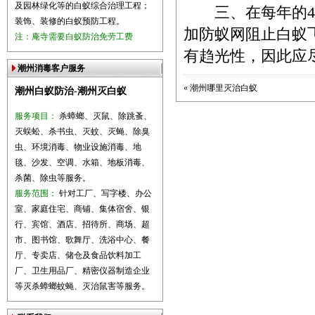
及园林绿化等的白蚁综合治理工程；
三、在每年的4-
装饰、装修的白蚁预防工程。
加防蚁网阻止白蚁
注：庵寺需要白蚁防治免劳工费
有趋光性，因此应
潮州消毒客户服务
«
潮州哪里灭治白蚁
潮州白蚁防治-潮州灭白蚁
服务项目：
杀蟑螂、灭鼠、除跳蚤、
灭蜈蚣、杀书虫、灭蚊、灭蝇、除臭
虫、环境消毒、物业设施消毒、地
毯、沙发、空调、水箱、地板消毒、
杀菌、除虫等服务。
服务范围：
针对工厂、写字楼、办公
室、家庭住宅、商铺、集体宿舍、银
行、宾馆、酒店、招待所、商场、超
市、图书馆、歌舞厅、洗浴中心、餐
厅、专卖店、储仓及食品饮料加工
厂、卫生用品厂、精密仪器制造企业
等灭杀蟑螂蚊蝇、灭治鼠害等服务。