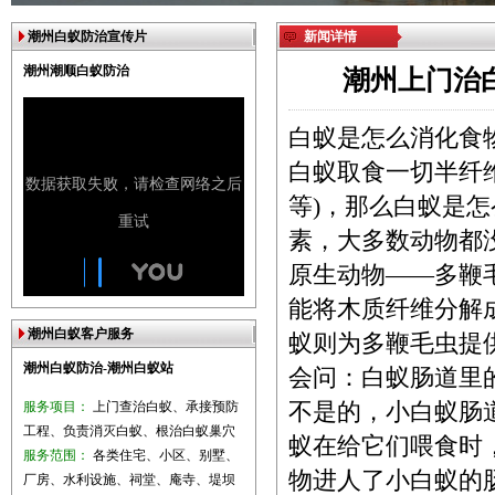
潮州白蚁防治宣传片
新闻详情
潮州潮顺白蚁防治
潮州上门治
白蚁是怎么消
白蚁取食一切半纤
等)，那么白蚁是
素，大多数动物都
原生动物——多鞭
能将木质纤维分解
潮州白蚁客户服务
蚁则为多鞭毛虫提
潮州白蚁防治-潮州白蚁站
会问：白蚁肠道里
服务项目：
上门查治白蚁、承接预防
不是的，小白蚁肠
工程、负责消灭白蚁、根治白蚁巢穴
蚁在给它们喂食时
服务范围：
各类住宅、小区、别墅、
物进人了小白蚁的
厂房、水利设施、祠堂、庵寺、堤坝