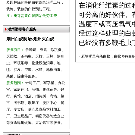
及园林绿化等的白蚁综合治理工程；
在消化纤维素的过
装饰、装修的白蚁预防工程。
可分离的好伙伴。
注：庵寺需要白蚁防治免劳工费
温度下或高压氧气
潮州消毒客户服务
经过这样处理的白
潮州白蚁防治-潮州灭白蚁
已经没有多鞭毛虫
服务项目：
杀蟑螂、灭鼠、除跳蚤、
灭蜈蚣、杀书虫、灭蚊、灭蝇、除臭
«
彩塘哪里有杀白蚁，白蚁俗称白
虫、环境消毒、物业设施消毒、地
毯、沙发、空调、水箱、地板消毒、
杀菌、除虫等服务。
服务范围：
针对工厂、写字楼、办公
室、家庭住宅、商铺、集体宿舍、银
行、宾馆、酒店、招待所、商场、超
市、图书馆、歌舞厅、洗浴中心、餐
厅、专卖店、储仓及食品饮料加工
厂、卫生用品厂、精密仪器制造企业
等灭杀蟑螂蚊蝇、灭治鼠害等服务。