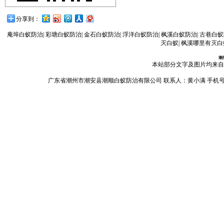
分享到：
庵埠白蚁防治
|
彩塘白蚁防治
|
金石白蚁防治
|
浮洋白蚁防治
|
枫溪白蚁防治
|
古巷白蚁
灭白蚁
|
枫溪哪里有灭白
潮
本站部分文字及图片均来自
广东省潮州市潮安县潮顺白蚁防治有限公司 联系人：黄小满 手机号码：13