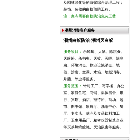
及园林绿化等的白蚁综合治理工程；
装饰、装修的白蚁预防工程。
注：庵寺需要白蚁防治免劳工费
潮州消毒客户服务
潮州白蚁防治-潮州灭白蚁
服务项目：
杀蟑螂、灭鼠、除跳蚤、
灭蜈蚣、杀书虫、灭蚊、灭蝇、除臭
虫、环境消毒、物业设施消毒、地
毯、沙发、空调、水箱、地板消毒、
杀菌、除虫等服务。
服务范围：
针对工厂、写字楼、办公
室、家庭住宅、商铺、集体宿舍、银
行、宾馆、酒店、招待所、商场、超
市、图书馆、歌舞厅、洗浴中心、餐
厅、专卖店、储仓及食品饮料加工
厂、卫生用品厂、精密仪器制造企业
等灭杀蟑螂蚊蝇、灭治鼠害等服务。