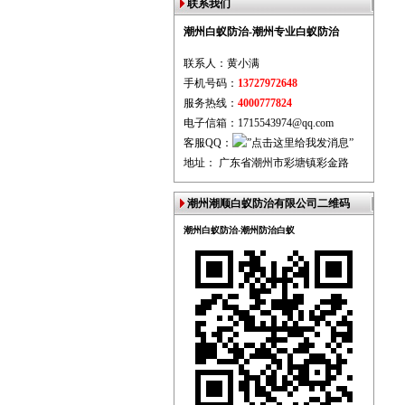
联系我们
潮州白蚁防治-潮州专业白蚁防治
联系人：黄小满
手机号码：
13727972648
服务热线：
4000777824
电子信箱：1715543974@qq.com
客服QQ：
地址： 广东省潮州市彩塘镇彩金路
潮州潮顺白蚁防治有限公司二维码
潮州白蚁防治-潮州防治白蚁