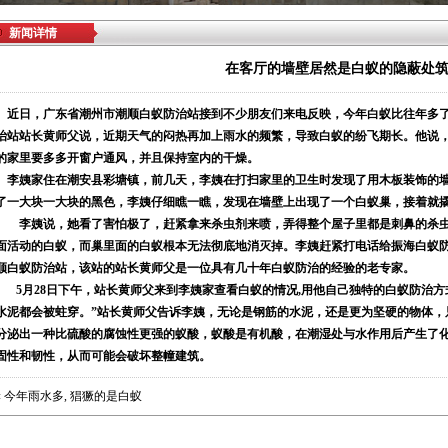
新闻详情
在客厅的墙壁居然是白蚁的隐蔽处
近日，广东省潮州市潮顺白蚁防治站接到不少朋友们来电反映，今年白蚁比往年多了
治站站长黄师父说，近期天气的闷热再加上雨水的频繁，导致白蚁的纷飞期长。他说
的家里要多多开窗户通风，并且保持室内的干燥。
李姨家住在潮安县彩塘镇，前几天，李姨在打扫家里的卫生时发现了用木板装饰的墙
了一大块一大块的黑色，李姨仔细瞧一瞧，发现在墙壁上出现了一个白蚁巢，接着就
李姨说，她看了害怕极了，赶紧拿来杀虫剂来喷，弄得整个屋子里都是刺鼻的杀虫
面活动的白蚁，而巢里面的白蚁根本无法彻底地消灭掉。李姨赶紧打电话给振海白蚁
顺白蚁防治站，该站的站长黄师父是一位具有几十年白蚁防治的经验的老专家。
5
月28日下午，站长黄师父来到李姨家查看白蚁的情况,用他自己独特的白蚁防治方
水泥都会被蛀穿。”站长黄师父告诉李姨，无论是钢筋的水泥，还是更为坚硬的物体，
分泌出一种比硫酸的腐蚀性更强的蚁酸，蚁酸是有机酸，在潮湿处与水作用后产生了
固性和韧性，从而可能会破坏整幢建筑。
«
今年雨水多, 猖獗的是白蚁