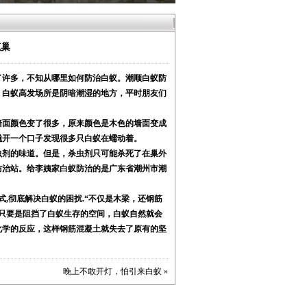
筑巢
许多，不知从哪里如何防治白蚁。潮顺白蚁防
，白蚁高发场所是阴暗潮湿的地方，平时朋友们
面颜色变了很多，原来颜色是木色的墙面变成
撬开一个口子发现很多只白蚁在蠕动着。
剂的味道。但是，杀虫剂只可能杀死了在巢外
防治站。给李姨家白蚁防治的是广东省潮州市潮
式,彻底解决白蚁的困扰.“不仅是木梁，还钢筋
只要是阻挡了白蚁生存的空间，白蚁自然就会
化学的反应，这样钢筋混凝土就失去了原有的坚
晚上不敢开灯，怕引来白蚁
»