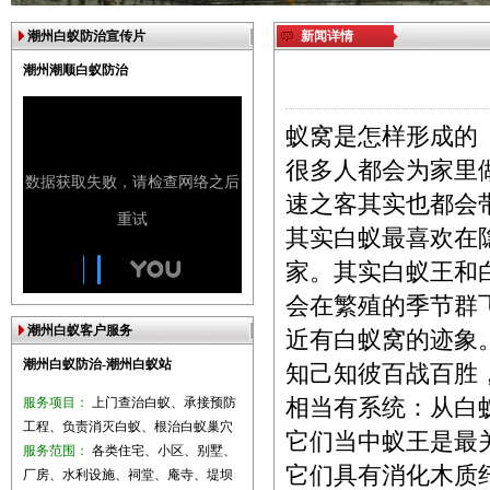
潮州白蚁防治宣传片
新闻详情
潮州潮顺白蚁防治
蚁窝是怎样形
很多人都会为家里
速之客其实也都会
其实白蚁最喜欢在
家。其实白蚁王和
会在繁殖的季节群
潮州白蚁客户服务
近有白蚁窝的迹象
潮州白蚁防治-潮州白蚁站
知己知彼百战百胜
服务项目：
上门查治白蚁、承接预防
相当有系统：从白
工程、负责消灭白蚁、根治白蚁巢穴
它们当中蚁王是最
服务范围：
各类住宅、小区、别墅、
它们具有消化木质
厂房、水利设施、祠堂、庵寺、堤坝