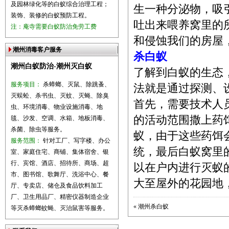
及园林绿化等的白蚁综合治理工程；
生一种分泌物，吸
装饰、装修的白蚁预防工程。
吐出来喂养窝里的
注：庵寺需要白蚁防治免劳工费
和侵蚀我们的房屋
潮州消毒客户服务
杀白蚁
潮州白蚁防治-潮州灭白蚁
了解到白蚁的生态
服务项目：
杀蟑螂、灭鼠、除跳蚤、
法就是通过探测、
灭蜈蚣、杀书虫、灭蚊、灭蝇、除臭
首先，需要技术人
虫、环境消毒、物业设施消毒、地
的活动范围撒上药
毯、沙发、空调、水箱、地板消毒、
杀菌、除虫等服务。
蚁，由于这些药饵
服务范围：
针对工厂、写字楼、办公
统，最后白蚁窝里
室、家庭住宅、商铺、集体宿舍、银
行、宾馆、酒店、招待所、商场、超
以在户内进行灭蚁
市、图书馆、歌舞厅、洗浴中心、餐
大至屋外的花园地
厅、专卖店、储仓及食品饮料加工
厂、卫生用品厂、精密仪器制造企业
«
潮州杀白蚁
等灭杀蟑螂蚊蝇、灭治鼠害等服务。