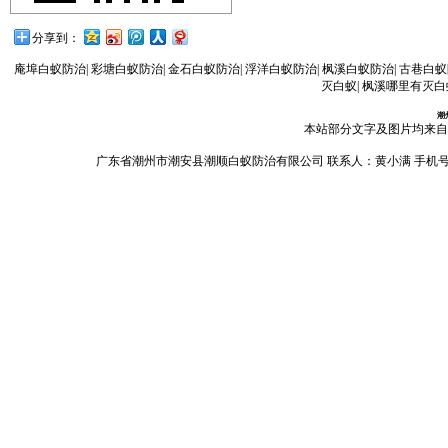
分享到：
庵埠白蚁防治
|
彩塘白蚁防治
|
金石白蚁防治
|
浮洋白蚁防治
|
枫溪白蚁防治
|
古巷白蚁
灭白蚁
|
枫溪哪里有灭白
潮
本站部分文字及图片均来自
广东省潮州市潮安县潮顺白蚁防治有限公司 联系人：黄小满 手机号码：13