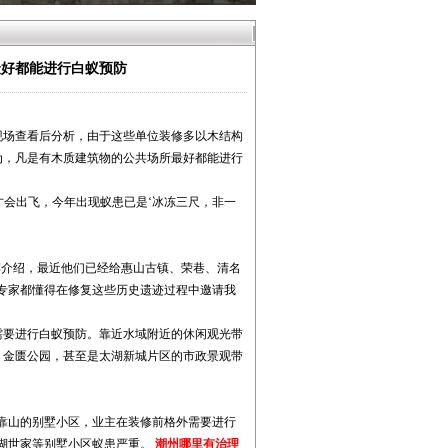
最好都能进行白蚁预防
现场查看后分析，由于这些单位装修多以木结构
为，凡是有木质建筑物的公共场所最好都能进行
才会出飞，今年出现蚁患已是‘冰冻三尺，非一
傅介绍，最近他们已经给惠山古镇、荣巷、清名
专家都懂得在修复这些历史遗迹过程中邀请我
需要进行白蚁预防。靠近水域附近的休闲观光带
、金匮公园，甚至是太湖新城片区的市政景观带
靠山的别墅小区，业主在装修前格外需要进行
太湖世家等别墅小区蚁患严重。
潮州哪里有治理