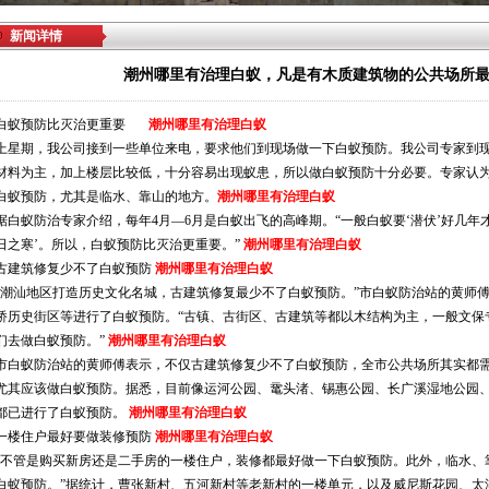
新闻详情
潮州哪里有治理白蚁，凡是有木质建筑物的公共场所
白蚁预防比灭治更重要
潮州哪里有治理白蚁
上星期，我公司接到一些单位来电，要求他们到现场做一下白蚁预防。我公司专家到
材料为主，加上楼层比较低，十分容易出现蚁患，所以做白蚁预防十分必要。专家认
白蚁预防，尤其是临水、靠山的地方。
潮州哪里有治理白蚁
据白蚁防治专家介绍，每年4月—6月是白蚁出飞的高峰期。“一般白蚁要‘潜伏’好几年
日之寒’。所以，白蚁预防比灭治更重要。”
潮州哪里有治理白蚁
古建筑修复少不了白蚁预防
潮州哪里有治理白蚁
“潮汕地区打造历史文化名城，古建筑修复最少不了白蚁预防。”市白蚁防治站的黄师
桥历史街区等进行了白蚁预防。“古镇、古街区、古建筑等都以木结构为主，一般文保
们去做白蚁预防。”
潮州哪里有治理白蚁
市白蚁防治站的黄师傅表示，不仅古建筑修复少不了白蚁预防，全市公共场所其实都
尤其应该做白蚁预防。据悉，目前像运河公园、鼋头渚、锡惠公园、长广溪湿地公园
都已进行了白蚁预防。
潮州哪里有治理白蚁
一楼住户最好要做装修预防
潮州哪里有治理白蚁
“不管是购买新房还是二手房的一楼住户，装修都最好做一下白蚁预防。此外，临水、
白蚁预防。”据统计，曹张新村、五河新村等老新村的一楼单元，以及威尼斯花园、