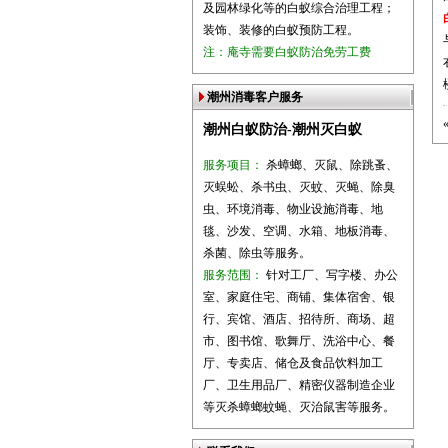
及园林绿化等的白蚁综合治理工程；
装饰、装修的白蚁预防工程。
注：庵寺需要白蚁防治免劳工费
潮州消毒客户服务
潮州白蚁防治-潮州灭白蚁
服务项目：
杀蟑螂、灭鼠、除跳蚤、
灭蜈蚣、杀书虫、灭蚊、灭蝇、除臭
虫、环境消毒、物业设施消毒、地
毯、沙发、空调、水箱、地板消毒、
杀菌、除虫等服务。
服务范围：
针对工厂、写字楼、办公
室、家庭住宅、商铺、集体宿舍、银
行、宾馆、酒店、招待所、商场、超
市、图书馆、歌舞厅、洗浴中心、餐
厅、专卖店、储仓及食品饮料加工
厂、卫生用品厂、精密仪器制造企业
等灭杀蟑螂蚊蝇、灭治鼠害等服务。