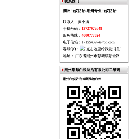
联系我们
潮州白蚁防治-潮州专业白蚁防治
联系人：黄小满
手机号码：
13727972648
服务热线：
4000777824
电子信箱：1715543974@qq.com
客服QQ：
地址： 广东省潮州市彩塘镇彩金路
潮州潮顺白蚁防治有限公司二维码
潮州白蚁防治-潮州防治白蚁