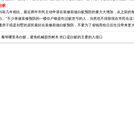
白蚁
与前几年相比，最近两年市民主动申请在装修前做白蚁预防的量大大增加，从之前的每
右。“不少来做装修预防的一楼住户都是吃过蚁患亏的人，当然也不排除现在市民在这
楼房子或是别墅的居民最好在装修前做白蚁预防，不要为了省钱而给日后生活带来更
«
庵埠哪里杀白蚁，避免机械损伤树木.伤口是白蚁的主要的入侵口