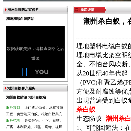
潮州白蚁防治宣传片
新闻详情
潮州潮顺白蚁防治
潮州杀白蚁，
埋地塑料电缆白
埋地电缆比架空明
全、不怕台风吹断
从20世纪40年代
（PVC)和聚乙烯
潮州白蚁客户服务
方便及耐腐蚀等优
潮州白蚁防治-潮州白蚁站
出现普遍受到白蚁
服务项目：
上门查治白蚁、承接预防
杀白蚁
工程、负责消灭白蚁、根治白蚁巢穴
生态防蚁
潮州杀
服务范围：
各类住宅、小区、别墅、
1、可能回避法：
厂房、水利设施、祠堂、庵寺、堤坝