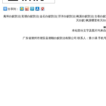
分享到：
庵埠白蚁防治
|
彩塘白蚁防治
|
金石白蚁防治
|
浮洋白蚁防治
|
枫溪白蚁防治
|
古巷白蚁
灭白蚁
|
枫溪哪里有灭白
潮
本站部分文字及图片均来自
广东省潮州市潮安县潮顺白蚁防治有限公司 联系人：黄小满 手机号码：13