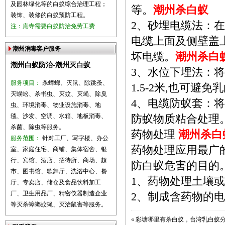
及园林绿化等的白蚁综合治理工程；
等。
潮州杀白蚁
装饰、装修的白蚁预防工程。
2、砂埋电缆法：
注：庵寺需要白蚁防治免劳工费
电缆上面及侧壁盖
潮州消毒客户服务
坏电缆。
潮州杀白
潮州白蚁防治-潮州灭白蚁
3、水位下埋法：
服务项目：
杀蟑螂、灭鼠、除跳蚤、
1.5-2米,也可避
灭蜈蚣、杀书虫、灭蚊、灭蝇、除臭
4、电缆防蚁套：
虫、环境消毒、物业设施消毒、地
毯、沙发、空调、水箱、地板消毒、
防蚁物质粘合处理
杀菌、除虫等服务。
药物处理
潮州杀白
服务范围：
针对工厂、写字楼、办公
药物处理应用最广
室、家庭住宅、商铺、集体宿舍、银
行、宾馆、酒店、招待所、商场、超
防白蚁危害的目的
市、图书馆、歌舞厅、洗浴中心、餐
1、药物处理土壤
厅、专卖店、储仓及食品饮料加工
厂、卫生用品厂、精密仪器制造企业
2、制成含药物的
等灭杀蟑螂蚊蝇、灭治鼠害等服务。
«
彩塘哪里有杀白蚁，台湾乳白蚁