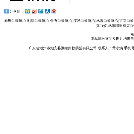
分享到：
庵埠白蚁防治
|
彩塘白蚁防治
|
金石白蚁防治
|
浮洋白蚁防治
|
枫溪白蚁防治
|
古巷白蚁
灭白蚁
|
枫溪哪里有灭白
潮
本站部分文字及图片均来自
广东省潮州市潮安县潮顺白蚁防治有限公司 联系人：黄小满 手机号码：13