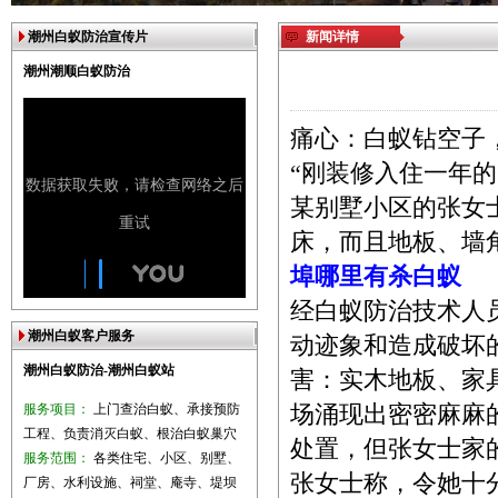
潮州白蚁防治宣传片
新闻详情
潮州潮顺白蚁防治
痛心：白蚁钻空子
“刚装修入住一年
某别墅小区的张女
床，而且地板、墙
埠哪里有杀白蚁
经白蚁防治技术人
潮州白蚁客户服务
动迹象和造成破坏
潮州白蚁防治-潮州白蚁站
害：实木地板、家
服务项目：
上门查治白蚁、承接预防
场涌现出密密麻麻
工程、负责消灭白蚁、根治白蚁巢穴
处置，但张女士家
服务范围：
各类住宅、小区、别墅、
张女士称，令她十
厂房、水利设施、祠堂、庵寺、堤坝