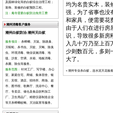
及园林绿化等的白蚁综合治理工程；
均为名贵实木，装
装饰、装修的白蚁预防工程。
强，为了省事也没
注：庵寺需要白蚁防治免劳工费
和家具，便需要花费
潮州消毒客户服务
由于人们在进行房
潮州白蚁防治-潮州灭白蚁
识，导致很多新房
服务项目：
杀蟑螂、灭鼠、除跳蚤、
入几十万乃至上百
灭蜈蚣、杀书虫、灭蚊、灭蝇、除臭
少则数百元，多则
虫、环境消毒、物业设施消毒、地
大了。
毯、沙发、空调、水箱、地板消毒、
杀菌、除虫等服务。
服务范围：
针对工厂、写字楼、办公
«
潮州专业杀白蚁，连水泥天花板
室、家庭住宅、商铺、集体宿舍、银
行、宾馆、酒店、招待所、商场、超
市、图书馆、歌舞厅、洗浴中心、餐
厅、专卖店、储仓及食品饮料加工
厂、卫生用品厂、精密仪器制造企业
等灭杀蟑螂蚊蝇、灭治鼠害等服务。