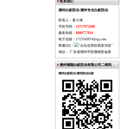
联系我们
潮州白蚁防治-潮州专业白蚁防治
联系人：黄小满
手机号码：
13727972648
服务热线：
4000777824
电子信箱：1715543974@qq.com
客服QQ：
地址： 广东省潮州市彩塘镇彩金路
潮州潮顺白蚁防治有限公司二维码
潮州白蚁防治-潮州防治白蚁