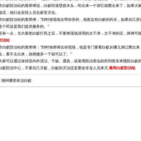
市白蚁防治站的黄师傅说，白蚁吃墙壁跟木头，吃出来一个洞它就爬出来了，如果大
电话，他们会安排人员去家里灭虫。
市白蚁防治站的黄师傅：“到时候现场去帮你弄的，他那边有白蚁的药水，如果自己弄
这个药这是我们提供服务的。”
还有一点，当大家把白蚁打死之后，不要将现场清理的太干净，太干净的话，师傅可
防治站
市白蚁防治站的黄师傅：“到时候师傅去你现场，他是专门要看白蚁从哪儿洞口爬出来
会，看不太出来，就稍微弄一下就可以了。”
大家可以通过保持室内外清洁、干燥、通风，或者用防治害虫的药剂喷杀来预防白蚁
白蚁防治中心，不要自己灭蚁，白蚁的灭治还是要由专业人员来灭.
庵埠白蚁防治站
«
潮州哪里有治白蚁