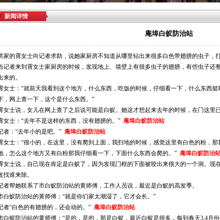
新闻详情
庵埠白蚁防治站
洪家的霄女士向记者求助，说她家厨房不知道从哪里钻出来很多白色带翅膀的虫子，
当记者来到霄女士家厨房的时候，发现地上、墙壁上有很多虫子的翅膀，有些虫子还
出来的。
霄女士：“就前天我看到这个地方，什么东西，吃饭的时候，仔细看一下，什么东西挺
下，网上查一下，这个是什么东西。”
霄女士说，女儿在网上查了之后说可能是白蚁。她这才想起来去年的时候，在门这里
霄女士：“去年不是这样的东西，没有翅膀的。”
庵埠白蚁防治站
记者：“去年小的是吧。”
庵埠白蚁防治站
霄女士：“很小的，在这里，没有爬到上面，我扫地的时候，感觉这里有白色的粉，那
地，怎么这个地方又有白粉那我仔细看一下，下面什么东西会爬的。”
庵埠白蚁防治
霄女士说，自己现在肯定是白蚁了，因为发现门框的下面被咬出来很大的一个洞。现
改找谁来除。
记者帮她联系了市白蚁防治站的黄师傅，工作人员说，最近是白蚁的高发季。
市白蚁防治站的黄师傅：“就是你们家太潮湿了，它才会长。”
记者“白色的有翅膀的，还会动的。”
庵埠白蚁防治站
市白蚁防治站的黄师傅：“是的，是的，那是白蚁，最近白蚁是很多，每到春天3,4月