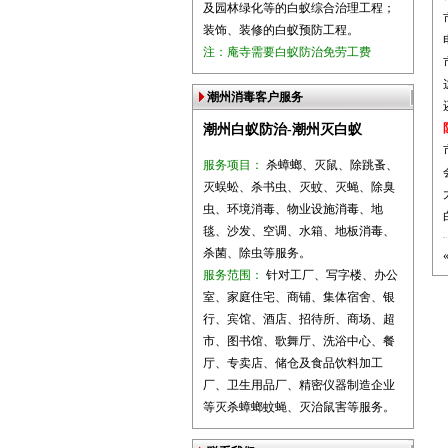
及园林绿化等的白蚁综合治理工程；
装饰、装修的白蚁预防工程。
注：庵寺需要白蚁防治免劳工费
潮州消毒客户服务
潮州白蚁防治-潮州灭白蚁
服务项目：
杀蟑螂、灭鼠、除跳蚤、
灭蜈蚣、杀书虫、灭蚊、灭蝇、除臭
虫、环境消毒、物业设施消毒、地
毯、沙发、空调、水箱、地板消毒、
杀菌、除虫等服务。
服务范围：
针对工厂、写字楼、办公
室、家庭住宅、商铺、集体宿舍、银
行、宾馆、酒店、招待所、商场、超
市、图书馆、歌舞厅、洗浴中心、餐
厅、专卖店、储仓及食品饮料加工
厂、卫生用品厂、精密仪器制造企业
等灭杀蟑螂蚊蝇、灭治鼠害等服务。