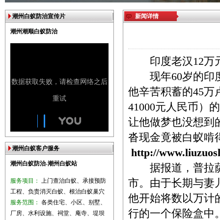
潮州白蚁防治宣传片
新闻详情
潮州潮顺白蚁防治
印度老汉12万元
现年60岁的印度
他辛苦积蓄的45万卢
41000元人民币
让他做梦也没想到
沓现金竟被白蚁啃
潮州白蚁客户服务
http://www.liuzuo
潮州白蚁防治-潮州白蚁站
据报道，普拉萨
服务项目：
上门查治白蚁、承接预防
市。由于长期与妻儿
工程、负责消灭白蚁、根治白蚁巢穴
他开始将数以万计
服务范围：
各类住宅、小区、别墅、
行的一个保险盒中
厂房、水利设施、祠堂、庵寺、堤坝