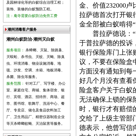
及园林绿化等的白蚁综合治理工程；
金、价值23200
装饰、装修的白蚁预防工程。
拉萨德首次打开银
注：庵寺需要白蚁防治免劳工费
金全部被白蚁啃得“
潮州消毒客户服务
普拉萨德说：“当
潮州白蚁防治-潮州灭白蚁
于普拉萨德的投诉，
服务项目：
杀蟑螂、灭鼠、除跳蚤、
银行保险库门上张
灭蜈蚣、杀书虫、灭蚊、灭蝇、除臭
议，不要在保险盒
虫、环境消毒、物业设施消毒、地
方面没有通知到每
毯、沙发、空调、水箱、地板消毒、
杀菌、除虫等服务。
好几个月没有查看
服务范围：
针对工厂、写字楼、办公
险盒客户关于白蚁
室、家庭住宅、商铺、集体宿舍、银
行、宾馆、酒店、招待所、商场、超
无法确保上锁的保
市、图书馆、歌舞厅、洗浴中心、餐
时，银行才有赔偿
厅、专卖店、储仓及食品饮料加工
厂、卫生用品厂、精密仪器制造企业
交给了上级主管部
等灭杀蟑螂蚊蝇、灭治鼠害等服务。
德表示，他曾写信