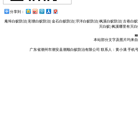
分享到：
庵埠白蚁防治
|
彩塘白蚁防治
|
金石白蚁防治
|
浮洋白蚁防治
|
枫溪白蚁防治
|
古巷白蚁
灭白蚁
|
枫溪哪里有灭白
潮
本站部分文字及图片均来自
广东省潮州市潮安县潮顺白蚁防治有限公司 联系人：黄小满 手机号码：13