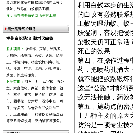
及园林绿化等的白蚁综合治理工程；
利用白蚁本身的生
装饰、装修的白蚁预防工程。
的白蚁有必然联系
注：庵寺需要白蚁防治免劳工费
工蚁饲喂幼蚁、蚁
潮州消毒客户服务
肤湿润，容易把慢
潮州白蚁防治-潮州灭白蚁
染数天仍可正常活
服务项目：
杀蟑螂、灭鼠、除跳蚤、
死亡的效果。
灭蜈蚣、杀书虫、灭蚊、灭蝇、除臭
第四，在操作过程
虫、环境消毒、物业设施消毒、地
药，把喷药孔捅大
毯、沙发、空调、水箱、地板消毒、
杀菌、除虫等服务。
就不能把蚁路毁坏
服务范围：
针对工厂、写字楼、办公
这些“公路”才能
室、家庭住宅、商铺、集体宿舍、银
行、宾馆、酒店、招待所、商场、超
蚁无法接触，药效
市、图书馆、歌舞厅、洗浴中心、餐
第五，施药点的密
厅、专卖店、储仓及食品饮料加工
厂、卫生用品厂、精密仪器制造企业
上几种主要的原因
等灭杀蟑螂蚊蝇、灭治鼠害等服务。
防治是一项专业技