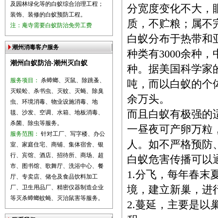
及园林绿化等的白蚁综合治理工程；
分宽度变化不大，
装饰、装修的白蚁预防工程。
质，不贮粮；属不
注：庵寺需要白蚁防治免劳工费
白蚁分布于热带和
潮州消毒客户服务
种类有3000余种
潮州白蚁防治-潮州灭白蚁
种。据美国科学家
服务项目：
杀蟑螂、灭鼠、除跳蚤、
吨，而以白蚁的个
灭蜈蚣、杀书虫、灭蚊、灭蝇、除臭
余万头。
虫、环境消毒、物业设施消毒、地
而且白蚁有极强的
毯、沙发、空调、水箱、地板消毒、
杀菌、除虫等服务。
一昼夜可产卵万粒
服务范围：
针对工厂、写字楼、办公
人。如不严格预防
室、家庭住宅、商铺、集体宿舍、银
行、宾馆、酒店、招待所、商场、超
白蚁危害传播可以
市、图书馆、歌舞厅、洗浴中心、餐
1.分飞，每年春
厅、专卖店、储仓及食品饮料加工
厂、卫生用品厂、精密仪器制造企业
境，建立新巢，进
等灭杀蟑螂蚊蝇、灭治鼠害等服务。
2.蔓延，主要是