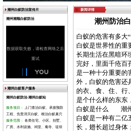
潮州白蚁防治宣传片
新闻详情
潮州潮顺白蚁防治
潮州防治白
白蚁的危害有多大“
白蚁是世界性的重
长期生活在黑暗环
完好，里面千疮百
是一种十分重要的
外，白蚁的危害还
潮州白蚁客户服务
的衣、食、住、行
潮州白蚁防治-潮州白蚁站
是个什么样的东东
服务项目：
上门查治白蚁、承接预防
白蚁是什么
潮
工程、负责消灭白蚁、根治白蚁巢穴
白蚁是一种有二亿
服务范围：
各类住宅、小区、别墅、
长，翅长超过身体
厂房、水利设施、祠堂、庵寺、堤坝