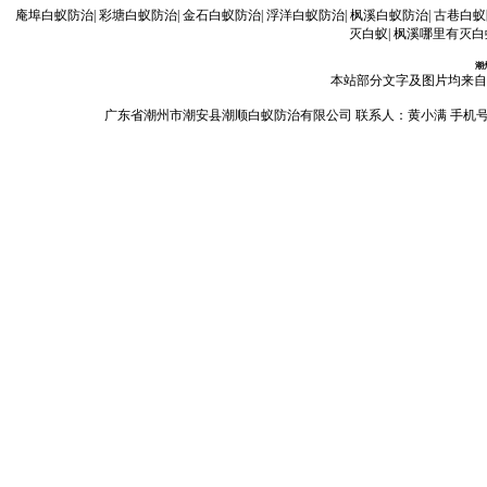
庵埠白蚁防治
|
彩塘白蚁防治
|
金石白蚁防治
|
浮洋白蚁防治
|
枫溪白蚁防治
|
古巷白蚁
灭白蚁
|
枫溪哪里有灭白
潮
本站部分文字及图片均来自
广东省潮州市潮安县潮顺白蚁防治有限公司 联系人：黄小满 手机号码：13