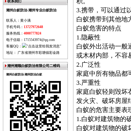
积。
联系我们
3.携带，可以通
潮州白蚁防治-潮州专业白蚁防治
白蚁携带到其他地
联系人：黄小满
手机号码：
13727972648
白蚁危害的特点
服务热线：
4000777824
1.隐蔽性
电子信箱：1715543974@qq.com
白蚁外出活动一般
客服QQ：
地址： 广东省潮州市彩塘镇彩金路
或木材内部，不容
2.广泛性
潮州潮顺白蚁防治有限公司二维码
家庭中所有物品都
潮州白蚁防治-潮州防治白蚁
3.严重性
家庭白蚁轻则毁坏
发火灾、破坏房屋
白蚁的危害主要表
1.白蚁对建筑物的
白蚁对建筑物的破