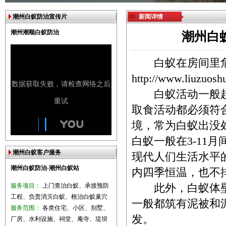
潮州白蚁防治宣传片
新闻详情
潮州潮顺白蚁防治
潮州白
白蚁在房间里
http://www.liuzuosh
白蚁活动一般趋
取食活动都必须符
境，常为白蚁出没
白蚁一般在3-11
潮州白蚁客户服务
现代人们生活水平
潮州白蚁防治-潮州白蚁站
内四季恒温，也不
服务项目：
上门查治白蚁、承接预防
此外，白蚁体壁
工程、负责消灭白蚁、根治白蚁巢穴
一般都筑有泥被和
服务范围：
各类住宅、小区、别墅、
发。
厂房、水利设施、祠堂、庵寺、堤坝