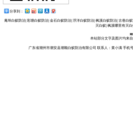
分享到：
庵埠白蚁防治
|
彩塘白蚁防治
|
金石白蚁防治
|
浮洋白蚁防治
|
枫溪白蚁防治
|
古巷白蚁
灭白蚁
|
枫溪哪里有灭白
潮
本站部分文字及图片均来自
广东省潮州市潮安县潮顺白蚁防治有限公司 联系人：黄小满 手机号码：13