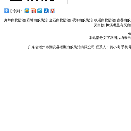
分享到：
庵埠白蚁防治
|
彩塘白蚁防治
|
金石白蚁防治
|
浮洋白蚁防治
|
枫溪白蚁防治
|
古巷白蚁
灭白蚁
|
枫溪哪里有灭白
潮
本站部分文字及图片均来自
广东省潮州市潮安县潮顺白蚁防治有限公司 联系人：黄小满 手机号码：13