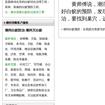
及园林绿化等的白蚁综合治理工程；
黄师傅说，潮湿阴
装饰、装修的白蚁预防工程。
好白蚁的预防，发
注：庵寺需要白蚁防治免劳工费
治，要找到巢穴，
潮州消毒客户服务
«
潮州白蚁预防：在我国为害家宅
潮州白蚁防治-潮州灭白蚁
服务项目：
杀蟑螂、灭鼠、除跳蚤、
灭蜈蚣、杀书虫、灭蚊、灭蝇、除臭
虫、环境消毒、物业设施消毒、地
毯、沙发、空调、水箱、地板消毒、
杀菌、除虫等服务。
服务范围：
针对工厂、写字楼、办公
室、家庭住宅、商铺、集体宿舍、银
行、宾馆、酒店、招待所、商场、超
市、图书馆、歌舞厅、洗浴中心、餐
厅、专卖店、储仓及食品饮料加工
厂、卫生用品厂、精密仪器制造企业
等灭杀蟑螂蚊蝇、灭治鼠害等服务。