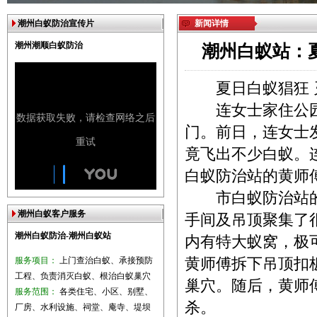
潮州白蚁防治宣传片
新闻详情
潮州潮顺白蚁防治
潮州白蚁站：
夏日白蚁猖狂 
连女士家住公园
门。前日，连女士
竟飞出不少白蚁。
白蚁防治站的黄师
市白蚁防治站的
潮州白蚁客户服务
手间及吊顶聚集了
潮州白蚁防治-潮州白蚁站
内有特大蚁窝，极
服务项目：
上门查治白蚁、承接预防
黄师傅拆下吊顶扣
工程、负责消灭白蚁、根治白蚁巢穴
巢穴。随后，黄师
服务范围：
各类住宅、小区、别墅、
杀。
厂房、水利设施、祠堂、庵寺、堤坝