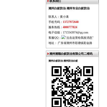
联系我们
潮州白蚁防治-潮州专业白蚁防治
联系人：黄小满
手机号码：
13727972648
服务热线：
4000777824
电子信箱：1715543974@qq.com
客服QQ：
地址： 广东省潮州市彩塘镇彩金路
潮州潮顺白蚁防治有限公司二维码
潮州白蚁防治-潮州防治白蚁