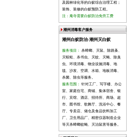
及园林绿化等的白蚁综合治理工程；
装饰、装修的白蚁预防工程。
注：庵寺需要白蚁防治免劳工费
潮州消毒客户服务
潮州白蚁防治-潮州灭白蚁
服务项目：
杀蟑螂、灭鼠、除跳蚤、
灭蜈蚣、杀书虫、灭蚊、灭蝇、除臭
虫、环境消毒、物业设施消毒、地
毯、沙发、空调、水箱、地板消毒、
杀菌、除虫等服务。
服务范围：
针对工厂、写字楼、办公
室、家庭住宅、商铺、集体宿舍、银
行、宾馆、酒店、招待所、商场、超
市、图书馆、歌舞厅、洗浴中心、餐
厅、专卖店、储仓及食品饮料加工
厂、卫生用品厂、精密仪器制造企业
等灭杀蟑螂蚊蝇、灭治鼠害等服务。