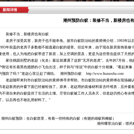
新闻详情
潮州预防白蚁：装修不当，新楼房也
装修不当，新楼房也有白蚁
老房子深受其害，新房子也不能幸免。据市白蚁防治站的黄师傅介绍，1993年以
1993年前盖的老房子多数都不能逃避白蚁的侵害。但近年来，由于现在新房装饰装修
量使用，也人为地把白蚁带进了新居，加上空调的普及，更是为这些害虫提供了天然
家住桃园别墅的老赵（化名）最近就遭遇了这群“无牙的老虎”。去年的7月份，他
户附近有长着黑色翅膀的小飞虫出没，样子则与“传说”中的白蚁十分相像。“看起来
的预防了吗？”老赵心里泛起了嘀咕。
潮州预防白蚁
http://www.liuzuoshu.com
老赵随即来到市白蚁防治站的黄师傅寻求帮助。市白蚁防治站的黄师傅在现场确认
而老赵新房的外窗下面已经被蛀蚀了。原来，老赵用的装修材料富含纤维质，且外窗
为不请自来的白蚁提供了生活的土壤。尽管白蚁被工作人员杀灭，但老赵仍然心有余悸
了。以后再也不敢乱用材料了。”
«
潮州白蚁预防：在白蚁群里，有着一些特殊的白蚁（有翅的雄蚁和雌蚁）
潮州哪里治白蚁：喷药