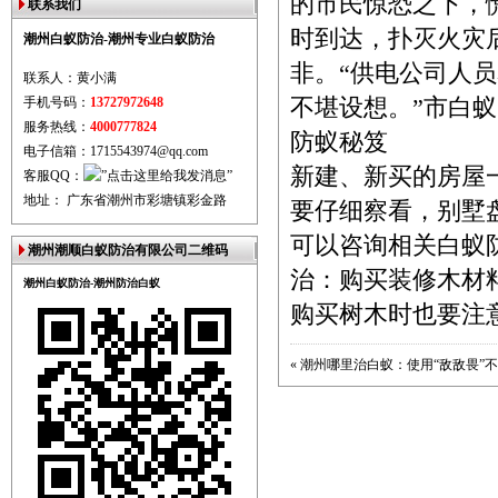
的市民惊恐之下，
联系我们
时到达，扑灭火灾
潮州白蚁防治-潮州专业白蚁防治
非。“供电公司人
联系人：黄小满
手机号码：
13727972648
不堪设想。”市白
服务热线：
4000777824
防蚁秘笈
电子信箱：1715543974@qq.com
新建、新买的房屋
客服QQ：
地址： 广东省潮州市彩塘镇彩金路
要仔细察看，别墅
可以咨询相关白蚁
潮州潮顺白蚁防治有限公司二维码
治：购买装修木材
潮州白蚁防治-潮州防治白蚁
购买树木时也要注
«
潮州哪里治白蚁：使用“敌敌畏”