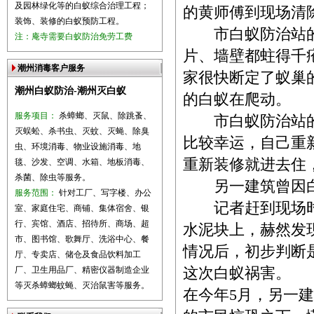
及园林绿化等的白蚁综合治理工程；
的黄师傅到现场清
装饰、装修的白蚁预防工程。
市白蚁防治站的
注：庵寺需要白蚁防治免劳工费
片、墙壁都蛀得千
潮州消毒客户服务
家很快断定了蚁巢
潮州白蚁防治-潮州灭白蚁
的白蚁在爬动。
服务项目：
杀蟑螂、灭鼠、除跳蚤、
市白蚁防治站的黄
灭蜈蚣、杀书虫、灭蚊、灭蝇、除臭
比较幸运，自己重
虫、环境消毒、物业设施消毒、地
重新装修就进去住
毯、沙发、空调、水箱、地板消毒、
杀菌、除虫等服务。
另一建筑曾因白
服务范围：
针对工厂、写字楼、办公
记者赶到现场时
室、家庭住宅、商铺、集体宿舍、银
行、宾馆、酒店、招待所、商场、超
水泥块上，赫然发
市、图书馆、歌舞厅、洗浴中心、餐
情况后，初步判断
厅、专卖店、储仓及食品饮料加工
厂、卫生用品厂、精密仪器制造企业
这次白蚁祸害。
等灭杀蟑螂蚊蝇、灭治鼠害等服务。
在今年5月，另一