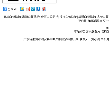
分享到：
庵埠白蚁防治
|
彩塘白蚁防治
|
金石白蚁防治
|
浮洋白蚁防治
|
枫溪白蚁防治
|
古巷白蚁
灭白蚁
|
枫溪哪里有灭白
潮
本站部分文字及图片均来自
广东省潮州市潮安县潮顺白蚁防治有限公司 联系人：黄小满 手机号码：13