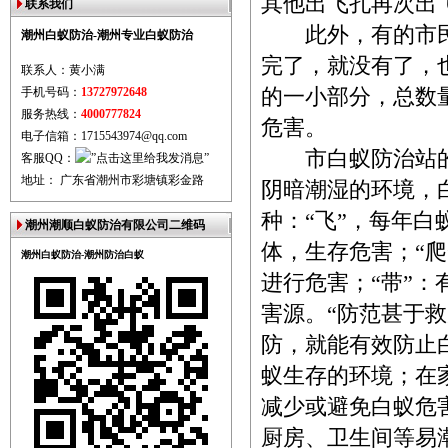
其他出飞孔再次出
联系我们
此外，有的市民
潮州白蚁防治-潮州专业白蚁防治
完了，就没有了，
联系人：黄小满
手机号码：
13727972648
的一小部分，总数
服务热线：
4000777824
危害。
电子信箱：1715543974@qq.com
市白蚁防治站的黄
客服QQ：
地址： 广东省潮州市彩塘镇彩金路
阴暗潮湿的环境，
种：“飞”，每年
潮州潮顺白蚁防治有限公司二维码
体，生存危害；“
潮州白蚁防治-潮州防治白蚁
进行危害；“带”
害源。“防范甚于
防，就能有效防止
蚁生存的环境；在
减少或避免白蚁危
厨房、卫生间等易