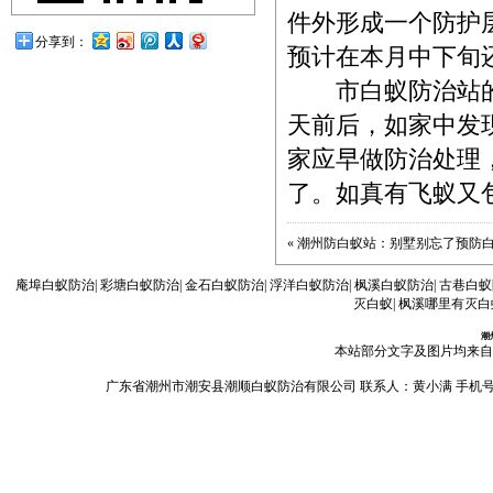
件外形成一个防护
分享到：
预计在本月中下旬
市白蚁防治站的黄
天前后，如家中发
家应早做防治处理
了。如真有飞蚁又
«
潮州防白蚁站：别墅别忘了预防
庵埠白蚁防治
|
彩塘白蚁防治
|
金石白蚁防治
|
浮洋白蚁防治
|
枫溪白蚁防治
|
古巷白蚁
灭白蚁
|
枫溪哪里有灭白
潮
本站部分文字及图片均来自
广东省潮州市潮安县潮顺白蚁防治有限公司 联系人：黄小满 手机号码：13