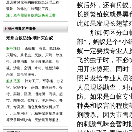
及园林绿化等的白蚁综合治理工程；
蚁后外，还有兵蚁
装饰、装修的白蚁预防工程。
长翅繁殖蚁就是黑
注：庵寺需要白蚁防治免劳工费
此如果发现长翅繁
潮州消毒客户服务
那如何区分白蚁与
潮州白蚁防治-潮州灭白蚁
部”，蚂蚁是个“小
服务项目：
杀蟑螂、灭鼠、除跳蚤、
蚁一定要找专业人员
灭蜈蚣、杀书虫、灭蚊、灭蝇、除臭
飞的虫子时，不必
虫、环境消毒、物业设施消毒、地
用开水烫死。同时
毯、沙发、空调、水箱、地板消毒、
杀菌、除虫等服务。
照片发给专业人员
服务范围：
针对工厂、写字楼、办公
人员现场勘查，对
室、家庭住宅、商铺、集体宿舍、银
行、宾馆、酒店、招待所、商场、超
防。如果是白蚁专
市、图书馆、歌舞厅、洗浴中心、餐
种类和蚁害的程度
厅、专卖店、储仓及食品饮料加工
厂、卫生用品厂、精密仪器制造企业
剂喷杀。因为市售
等灭杀蟑螂蚊蝇、灭治鼠害等服务。
的刺激气味会暂时