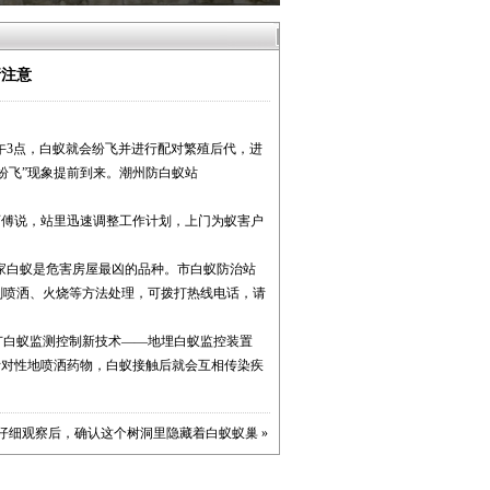
请注意
午3点，白蚁就会纷飞并进行配对繁殖后代，进
纷飞”现象提前到来。
潮州防白蚁站
傅说，站里迅速调整工作计划，上门为蚁害户
家白蚁是危害房屋最凶的品种。市白蚁防治站
剂喷洒、火烧等方法处理，可拨打热线电话，请
白蚁监测控制新技术——地埋白蚁监控装置
针对性地喷洒药物，白蚁接触后就会互相传染疾
仔细观察后，确认这个树洞里隐藏着白蚁蚁巢
»