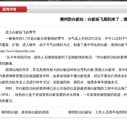
新闻详情
潮州防白蚁站：白蚁纷飞期到来了，
进入白蚁纷飞的季节
一般每年的3-7月是白蚁分群繁殖的季节，当气温上升到20℃左右，中午12点到下
而蔓延、扩散。进入猴年，由于天气以晴好为主，刺激了巢中羽化的白蚁，使得白蚁“
http://www.liuzuoshu.com
“从大年初四开始，值班人员便陆续接到了反映蚁情的电话。”市白蚁防治站的黄师
排忧解难。
就潮汕地区而言，常见危害性较大的白蚁品种有台湾乳白蚁,黑翅土白蚁等，其中
的黄师傅希望通过杭报提醒富市民，如果发现家中遭白蚁危害，切记不要自行用杀虫
白蚁防治站专业人员进行科学灭治，采取施药粉、洒药水、做诱杀堆等措施杀灭。
同时，市白蚁防治站的黄师傅已在公共场所以及新建房屋白蚁预防工程中试点推广
（IPM），绿色的小盒子里放置有白蚁喜爱的木头饵食，一旦发现有被咬噬的痕迹，
病而覆灭。
«
潮州防白蚁：新房有白蚁的原因
潮州防治白蚁站：工作人员用手电照明