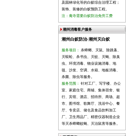
及园林绿化等的白蚁综合治理工程；
装饰、装修的白蚁预防工程。
注：庵寺需要白蚁防治免劳工费
潮州消毒客户服务
潮州白蚁防治-潮州灭白蚁
服务项目：
杀蟑螂、灭鼠、除跳蚤、
灭蜈蚣、杀书虫、灭蚊、灭蝇、除臭
虫、环境消毒、物业设施消毒、地
毯、沙发、空调、水箱、地板消毒、
杀菌、除虫等服务。
服务范围：
针对工厂、写字楼、办公
室、家庭住宅、商铺、集体宿舍、银
行、宾馆、酒店、招待所、商场、超
市、图书馆、歌舞厅、洗浴中心、餐
厅、专卖店、储仓及食品饮料加工
厂、卫生用品厂、精密仪器制造企业
等灭杀蟑螂蚊蝇、灭治鼠害等服务。