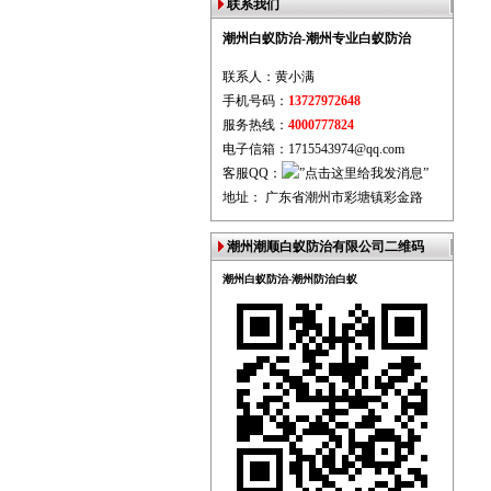
联系我们
潮州白蚁防治-潮州专业白蚁防治
联系人：黄小满
手机号码：
13727972648
服务热线：
4000777824
电子信箱：1715543974@qq.com
客服QQ：
地址： 广东省潮州市彩塘镇彩金路
潮州潮顺白蚁防治有限公司二维码
潮州白蚁防治-潮州防治白蚁