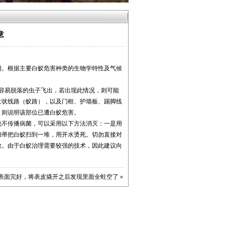
意
。根据主要白蚁危害种类的生物学特性及气候
容易脱落的虫子飞出，若出现此情况，则可能
土状线路（蚁路），以及门框、护墙板、踢脚线
，则说明该部位已遭白蚁危害。
不传播病菌，可以采用以下方法消灭：一是用
扫帚把白蚁扫到一堆，用开水烫死。切勿直接对
散。由于白蚁治理需要较强的技术，因此建议向
表面完好，将表皮撬开之后发现里面全蛀空了
»