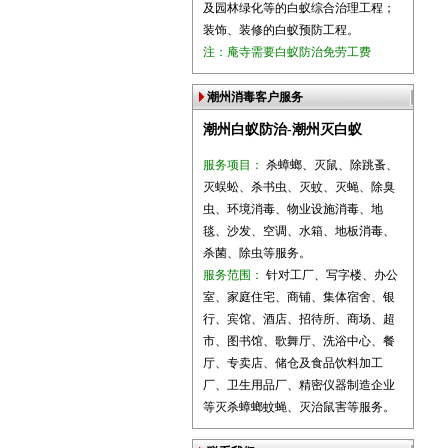
及园林绿化等的白蚁综合治理工程；
装饰、装修的白蚁预防工程。
注：庵寺需要白蚁防治免劳工费
潮州消毒客户服务
潮州白蚁防治-潮州灭白蚁
服务项目：
杀蟑螂、灭鼠、除跳蚤、
灭蜈蚣、杀书虫、灭蚊、灭蝇、除臭
虫、环境消毒、物业设施消毒、地
毯、沙发、空调、水箱、地板消毒、
杀菌、除虫等服务。
服务范围：
针对工厂、写字楼、办公
室、家庭住宅、商铺、集体宿舍、银
行、宾馆、酒店、招待所、商场、超
市、图书馆、歌舞厅、洗浴中心、餐
厅、专卖店、储仓及食品饮料加工
厂、卫生用品厂、精密仪器制造企业
等灭杀蟑螂蚊蝇、灭治鼠害等服务。