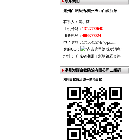
联系我们
潮州白蚁防治-潮州专业白蚁防治
联系人：黄小满
手机号码：
13727972648
服务热线：
4000777824
电子信箱：1715543974@qq.com
客服QQ：
地址： 广东省潮州市彩塘镇彩金路
潮州潮顺白蚁防治有限公司二维码
潮州白蚁防治-潮州防治白蚁