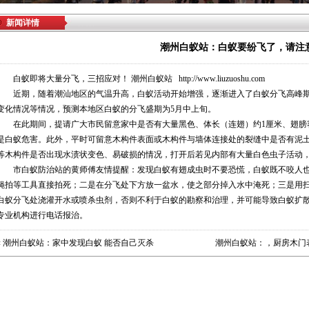
新闻详情
潮州白蚁站：白蚁要纷飞了，请注
白蚁即将大量分飞，三招应对！
潮州白蚁站
http://www.liuzuoshu.com
近期，随着潮汕地区的气温升高，白蚁活动开始增强，逐渐进入了白蚁分飞高峰期
变化情况等情况，预测本地区白蚁的分飞盛期为5月中上旬。
在此期间，提请广大市民留意家中是否有大量黑色、体长（连翅）约1厘米、翅膀
是白蚁危害。此外，平时可留意木构件表面或木构件与墙体连接处的裂缝中是否有泥
等木构件是否出现水渍状变色、易破损的情况，打开后若见内部有大量白色虫子活动
市白蚁防治站的黄师傅友情提醒：发现白蚁有翅成虫时不要恐慌，白蚁既不咬人也
蝇拍等工具直接拍死；二是在分飞处下方放一盆水，使之部分掉入水中淹死；三是用
白蚁分飞处浇灌开水或喷杀虫剂，否则不利于白蚁的勘察和治理，并可能导致白蚁扩
专业机构进行电话报治。
«
潮州白蚁站：家中发现白蚁 能否自己灭杀
潮州白蚁站：，厨房木门