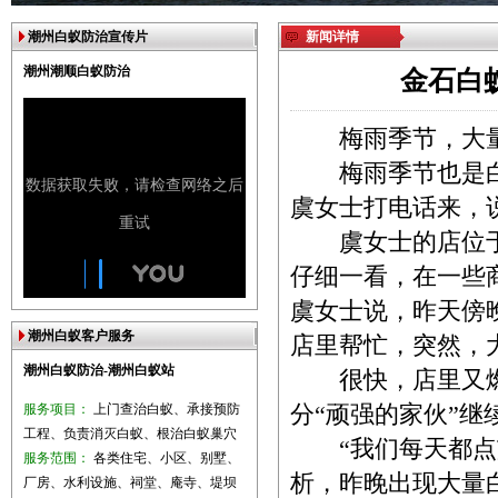
潮州白蚁防治宣传片
新闻详情
潮州潮顺白蚁防治
金石白
梅雨季节，大量
梅雨季节也是白蚁
虞女士打电话来，
虞女士的店位于
仔细一看，在一些
虞女士说，昨天傍
潮州白蚁客户服务
店里帮忙，突然，
潮州白蚁防治-潮州白蚁站
很快，店里又燃
服务项目：
上门查治白蚁、承接预防
分“顽强的家伙”继
工程、负责消灭白蚁、根治白蚁巢穴
“我们每天都点艾
服务范围：
各类住宅、小区、别墅、
析，昨晚出现大量
厂房、水利设施、祠堂、庵寺、堤坝