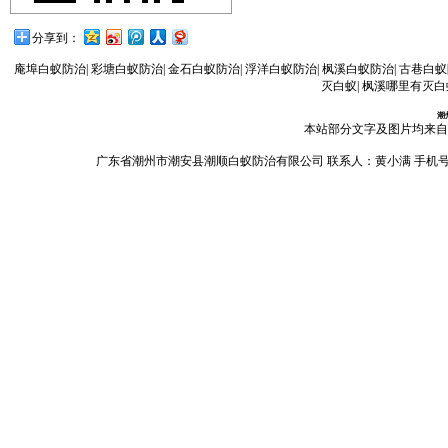
分享到：
庵埠白蚁防治
|
彩塘白蚁防治
|
金石白蚁防治
|
浮洋白蚁防治
|
枫溪白蚁防治
|
古巷白蚁
灭白蚁
|
枫溪哪里有灭白
潮
本站部分文字及图片均来自
广东省潮州市潮安县潮顺白蚁防治有限公司 联系人：黄小满 手机号码：13