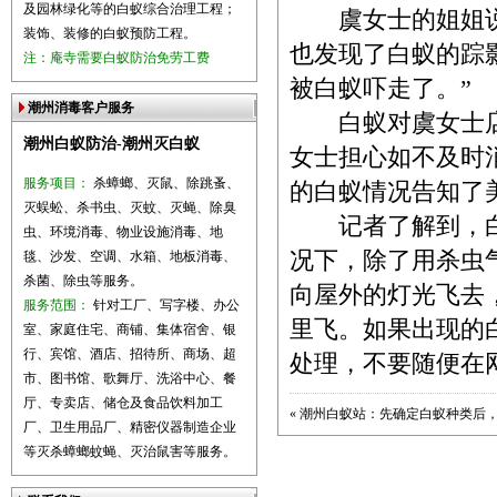
及园林绿化等的白蚁综合治理工程；
虞女士的姐姐说，
装饰、装修的白蚁预防工程。
也发现了白蚁的踪
注：庵寺需要白蚁防治免劳工费
被白蚁吓走了。”
潮州消毒客户服务
白蚁对虞女士店
潮州白蚁防治-潮州灭白蚁
女士担心如不及时
服务项目：
杀蟑螂、灭鼠、除跳蚤、
的白蚁情况告知了
灭蜈蚣、杀书虫、灭蚊、灭蝇、除臭
记者了解到，白
虫、环境消毒、物业设施消毒、地
况下，除了用杀虫
毯、沙发、空调、水箱、地板消毒、
杀菌、除虫等服务。
向屋外的灯光飞去
服务范围：
针对工厂、写字楼、办公
里飞。如果出现的
室、家庭住宅、商铺、集体宿舍、银
行、宾馆、酒店、招待所、商场、超
处理，不要随便在
市、图书馆、歌舞厅、洗浴中心、餐
厅、专卖店、储仓及食品饮料加工
«
潮州白蚁站：先确定白蚁种类后
厂、卫生用品厂、精密仪器制造企业
等灭杀蟑螂蚊蝇、灭治鼠害等服务。