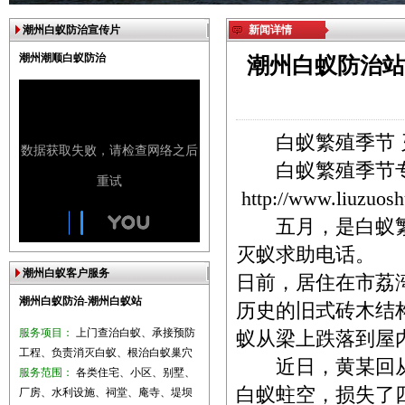
潮州白蚁防治宣传片
新闻详情
潮州潮顺白蚁防治
潮州白蚁防治站
白蚁繁殖季节 
白蚁繁殖季节专
http://www.liuzuos
五月，是白蚁繁
灭蚁求助电话。
潮州白蚁客户服务
日前，居住在市荔
潮州白蚁防治-潮州白蚁站
历史的旧式砖木结
服务项目：
上门查治白蚁、承接预防
蚁从梁上跌落到屋
工程、负责消灭白蚁、根治白蚁巢穴
近日，黄某回从
服务范围：
各类住宅、小区、别墅、
白蚁蛀空，损失了
厂房、水利设施、祠堂、庵寺、堤坝