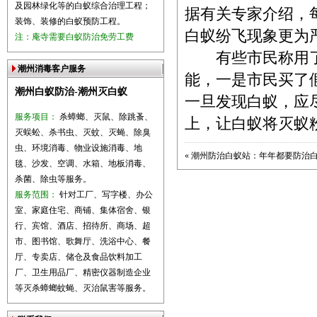
及园林绿化等的白蚁综合治理工程；
据有关专家介绍，
装饰、装修的白蚁预防工程。
白蚁纷飞现象更为
注：庵寺需要白蚁防治免劳工费
有些市民称用了
潮州消毒客户服务
能，一是市民买了
潮州白蚁防治-潮州灭白蚁
一旦发现白蚁，应
服务项目：
杀蟑螂、灭鼠、除跳蚤、
上，让白蚁将灭蚁
灭蜈蚣、杀书虫、灭蚊、灭蝇、除臭
虫、环境消毒、物业设施消毒、地
«
潮州防治白蚁站：年年都要防治
毯、沙发、空调、水箱、地板消毒、
杀菌、除虫等服务。
服务范围：
针对工厂、写字楼、办公
室、家庭住宅、商铺、集体宿舍、银
行、宾馆、酒店、招待所、商场、超
市、图书馆、歌舞厅、洗浴中心、餐
厅、专卖店、储仓及食品饮料加工
厂、卫生用品厂、精密仪器制造企业
等灭杀蟑螂蚊蝇、灭治鼠害等服务。