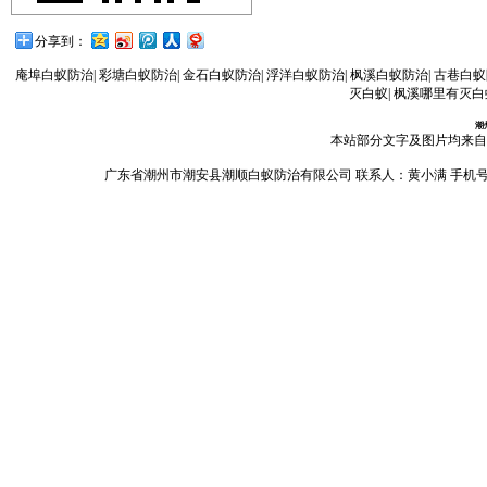
分享到：
庵埠白蚁防治
|
彩塘白蚁防治
|
金石白蚁防治
|
浮洋白蚁防治
|
枫溪白蚁防治
|
古巷白蚁
灭白蚁
|
枫溪哪里有灭白
潮
本站部分文字及图片均来自
广东省潮州市潮安县潮顺白蚁防治有限公司 联系人：黄小满 手机号码：13