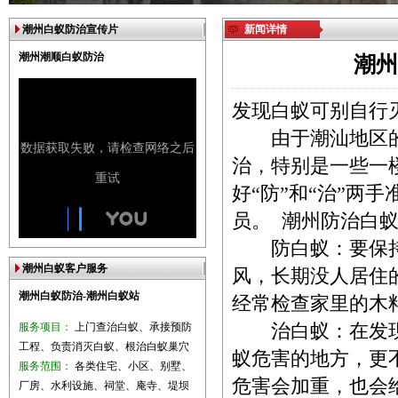
潮州白蚁防治宣传片
新闻详情
潮州潮顺白蚁防治
潮州
发现白蚁可别自行
由于潮汕地区的
治，特别是一些一楼
好“防”和“治”两
员。
潮州防治白
防白蚁：要保持
潮州白蚁客户服务
风，长期没人居住
潮州白蚁防治-潮州白蚁站
经常检查家里的木
服务项目：
上门查治白蚁、承接预防
治白蚁：在发现
工程、负责消灭白蚁、根治白蚁巢穴
蚁危害的地方，更
服务范围：
各类住宅、小区、别墅、
危害会加重，也会
厂房、水利设施、祠堂、庵寺、堤坝