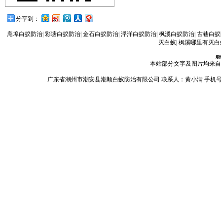
分享到：
庵埠白蚁防治
|
彩塘白蚁防治
|
金石白蚁防治
|
浮洋白蚁防治
|
枫溪白蚁防治
|
古巷白蚁
灭白蚁
|
枫溪哪里有灭白
潮
本站部分文字及图片均来自
广东省潮州市潮安县潮顺白蚁防治有限公司 联系人：黄小满 手机号码：13