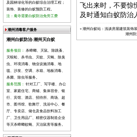
及园林绿化等的白蚁综合治理工程；
飞出来时，不要惊
装饰、装修的白蚁预防工程。
及时通知白蚁防治
注：庵寺需要白蚁防治免劳工费
«
潮州白蚁站：浅谈房屋建筑装饰
潮州消毒客户服务
潮州防
潮州白蚁防治-潮州灭白蚁
服务项目：
杀蟑螂、灭鼠、除跳蚤、
灭蜈蚣、杀书虫、灭蚊、灭蝇、除臭
虫、环境消毒、物业设施消毒、地
毯、沙发、空调、水箱、地板消毒、
杀菌、除虫等服务。
服务范围：
针对工厂、写字楼、办公
室、家庭住宅、商铺、集体宿舍、银
行、宾馆、酒店、招待所、商场、超
市、图书馆、歌舞厅、洗浴中心、餐
厅、专卖店、储仓及食品饮料加工
厂、卫生用品厂、精密仪器制造企业
等灭杀蟑螂蚊蝇、灭治鼠害等服务。