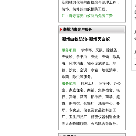
及园林绿化等的白蚁综合治理工程；
装饰、装修的白蚁预防工程。
注：庵寺需要白蚁防治免劳工费
潮州消毒客户服务
潮州白蚁防治-潮州灭白蚁
服务项目：
杀蟑螂、灭鼠、除跳蚤、
灭蜈蚣、杀书虫、灭蚊、灭蝇、除臭
虫、环境消毒、物业设施消毒、地
毯、沙发、空调、水箱、地板消毒、
杀菌、除虫等服务。
服务范围：
针对工厂、写字楼、办公
室、家庭住宅、商铺、集体宿舍、银
行、宾馆、酒店、招待所、商场、超
市、图书馆、歌舞厅、洗浴中心、餐
厅、专卖店、储仓及食品饮料加工
厂、卫生用品厂、精密仪器制造企业
等灭杀蟑螂蚊蝇、灭治鼠害等服务。