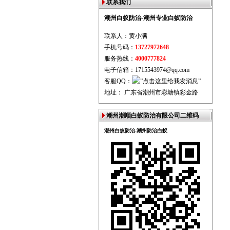
联系我们
潮州白蚁防治-潮州专业白蚁防治
联系人：黄小满
手机号码：
13727972648
服务热线：
4000777824
电子信箱：1715543974@qq.com
客服QQ：
地址： 广东省潮州市彩塘镇彩金路
潮州潮顺白蚁防治有限公司二维码
潮州白蚁防治-潮州防治白蚁