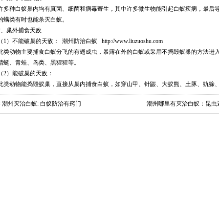
许多种白蚁巢内均有真菌、细菌和病毒寄生，其中许多微生物能引起白蚁疾病，最后
的螨类有时也能杀灭白蚁。
2、巢外捕食天敌
（1）不能破巢的天敌：
潮州防治白蚁
http://www.liuzuoshu.com
此类动物主要捕食白蚁分飞的有翅成虫，暴露在外的白蚁或采用不捣毁蚁巢的方法进
蜻蜓、青蛙、鸟类、黑猩猩等。
（2）能破巢的天敌：
此类动物能捣毁蚁巢，直接从巢内捕食白蚁，如穿山甲、针鼹、大蚁熊、土豚、犰狳
«
潮州灭治白蚁: 白蚁防治有窍门
潮州哪里有灭治白蚁：昆虫