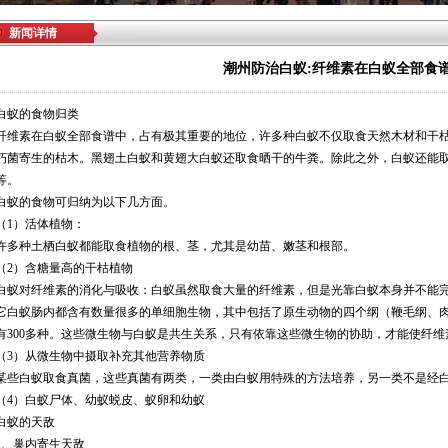
新闻详情
潮州防治白蚁:纤维素在白蚁全部食
白蚁的食物归类
纤维素在白蚁全部食谱中，占有极其重要的地位，许多种白蚁不仅取食天然木材和干
朽菌寄生的枯木。黑翅土白蚁和黄翅大白蚁还取食晒干的牛粪。除此之外，白蚁还能
等。
白蚁的食物可归纳为以下几方面。
（1）活体植物：
许多种土栖白蚁都能取食植物的根、茎，尤其是幼苗、嫩茎和根部。
（2）含糖量高的干枯植物
白蚁对纤维素的消化与吸收：白蚁虽然取食大量的纤维素，但是光靠白蚁本身并不能
它白蚁肠内都含有数量很多的单细胞生物，其中包括了原生动物的四个纲（鞭毛纲、
有300多种。这些微生物与白蚁是共生关系，只有依靠这些微生物的协助，才能使纤
（3）从微生物中摄取补充其他营养物质
某些白蚁取食真菌，这些真菌有两类，一类由白蚁用特殊的方法培养，另一类不是经
（4）白蚁尸体、幼蚁蜕皮、蚁卵和幼蚁
白蚁的天敌
1、巢内寄生天敌