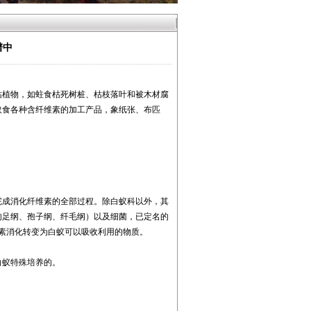
谱中
枯植物，如蛀食枯死树桩、枯枝落叶和被木材腐
取食各种含纤维素的加工产品，象纸张、布匹
完成消化纤维素的全部过程。除白蚁科以外，其
肉足纲、孢子纲、纤毛纲）以及细菌，已定名的
维素消化转变为白蚁可以吸收利用的物质。
白蚁特殊培养的。