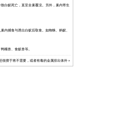
导致白蚁死亡，直至全巢覆没。另外，巢内寄生
入巢内捕食与诱出白蚁后取食。如蜘蛛、蚂蚁、
、鸭嘴兽、食蚁兽等。
还很擅于将不需要，或者有毒的金属排出体外
»