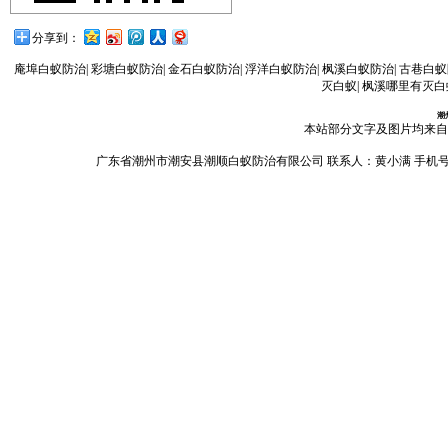
分享到：
庵埠白蚁防治
|
彩塘白蚁防治
|
金石白蚁防治
|
浮洋白蚁防治
|
枫溪白蚁防治
|
古巷白蚁
灭白蚁
|
枫溪哪里有灭白
潮
本站部分文字及图片均来自
广东省潮州市潮安县潮顺白蚁防治有限公司 联系人：黄小满 手机号码：13