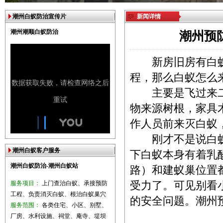
潮州白蚁防治宣传片
新闻详情
潮州潮顺白蚁防治
潮州预
新房旧房有白蚁
程，那么白蚁怎么
主要是飞过来二
物来源树根，家具
作人员前来灭白蚁
刚才不是说白蚁
潮州白蚁客户服务
下白蚁本身有着乳
潮州白蚁防治-潮州白蚁站
路）和建蚁巢位置
服务项目：
上门查治白蚁、承接预防
受力了。可见别看
工程、负责消灭白蚁、根治白蚁巢穴
的安全问题。
潮州
服务范围：
各类住宅、小区、别墅、
厂房、水利设施、祠堂、庵寺、堤坝