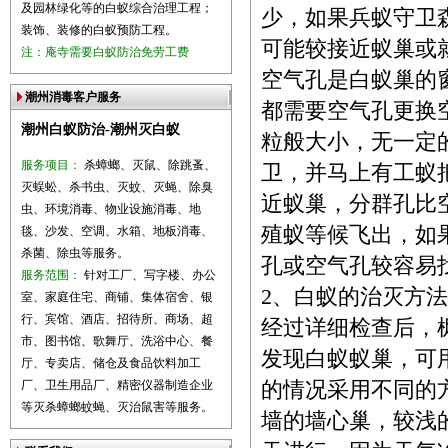
及园林绿化等的白蚁综合治理工程；
少，如果兵蚁守卫
装饰、装修的白蚁预防工程。
可能较接近蚁巢或
注：庵寺需要白蚁防治免劳工费
空气孔是白蚁巢的
潮州消毒客户服务
都需要空气孔更换
潮州白蚁防治-潮州灭白蚁
粒般大小，无一定
服务项目：
杀蟑螂、灭鼠、除跳蚤、
卫，并马上有工蚁
灭蜈蚣、杀书虫、灭蚊、灭蝇、除臭
近蚁巢，分群孔比
虫、环境消毒、物业设施消毒、地
殖蚁等候飞出，如
毯、沙发、空调、水箱、地板消毒、
杀菌、除虫等服务。
孔或空气孔较容易
服务范围：
针对工厂、写字楼、办公
2、白蚁的治灭方法
室、家庭住宅、商铺、集体宿舍、银
行、宾馆、酒店、招待所、商场、超
经过详细检查后，
市、图书馆、歌舞厅、洗浴中心、餐
发现白蚁蚁巢，可
厅、专卖店、储仓及食品饮料加工
厂、卫生用品厂、精密仪器制造企业
的情况采用不同的
等灭杀蟑螂蚊蝇、灭治鼠害等服务。
墙的墙心巢，较浅