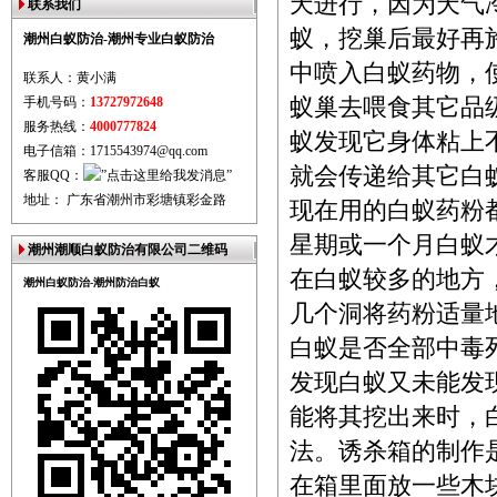
天进行，因为天气
联系我们
蚁，挖巢后最好再
潮州白蚁防治-潮州专业白蚁防治
中喷入白蚁药物，
联系人：黄小满
手机号码：
13727972648
蚁巢去喂食其它品
服务热线：
4000777824
蚁发现它身体粘上
电子信箱：1715543974@qq.com
就会传递给其它白
客服QQ：
地址： 广东省潮州市彩塘镇彩金路
现在用的白蚁药粉
星期或一个月白蚁
潮州潮顺白蚁防治有限公司二维码
在白蚁较多的地方
潮州白蚁防治-潮州防治白蚁
几个洞将药粉适量
白蚁是否全部中毒
发现白蚁又未能发
能将其挖出来时，
法。诱杀箱的制作
在箱里面放一些木