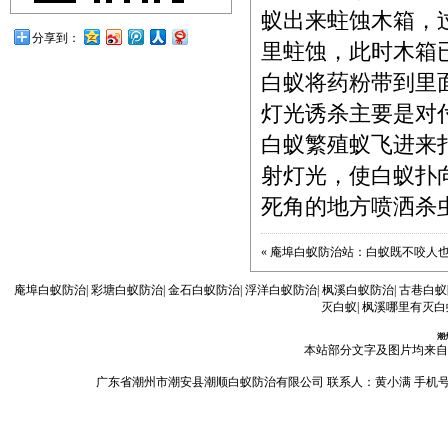
蚁出来蛀蚀木箱，
分享到：
里蛀蚀，此时木箱
白蚁将药粉带到里
灯光诱杀主要是对
白蚁繁殖蚁飞进来
射灯光，使白蚁扑
死角的地方喷洒杀
«
庵埠白蚁防治站：白蚁既不咬人
庵埠白蚁防治
|
彩塘白蚁防治
|
金石白蚁防治
|
浮洋白蚁防治
|
枫溪白蚁防治
|
古巷白蚁
灭白蚁
|
枫溪哪里有灭白
潮
本站部分文字及图片均来自
广东省潮州市潮安县潮顺白蚁防治有限公司 联系人：黄小满 手机号码：13