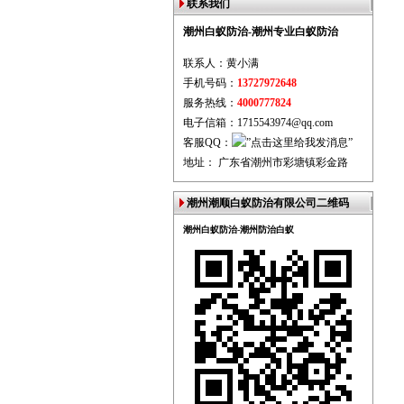
联系我们
潮州白蚁防治-潮州专业白蚁防治
联系人：黄小满
手机号码：
13727972648
服务热线：
4000777824
电子信箱：1715543974@qq.com
客服QQ：
地址： 广东省潮州市彩塘镇彩金路
潮州潮顺白蚁防治有限公司二维码
潮州白蚁防治-潮州防治白蚁