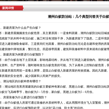
新闻详情
潮州白蚁防治站：几个典型问答关于白
1、新建房屋为什么会产生白蚁？
答：新建房屋频频发生白蚁危害，其主要原因：一是食料因素，潮州白蚁防治站旧城
或残留下的木料中有活白蚁，施工时没有清除干净，为新建房留下了隐患。二是环境
层进入建筑物取食破坏。三是夜间灯光因素，潮州白蚁防治站无论是在建和使用的房
在建筑物中择地筑巢，繁衍生息。四是移带因素，建筑和装修材料中原来就有白蚁被
2、新建房屋为例要进行白蚁预防？
答：由于白蚁在地下土层筑巢，影响地基结构，并从地下打洞进入建筑物内。潮州白
化资料、生产资料等，随时都有发生白蚁危害的可能。为了从根本上控制白蚁危害，我
在新建房屋四周筑一道毒土屏障，是阻止白蚁侵入新建房屋的有效措施。因此凡新建
障房屋的安全使用，减少国家和人民财产的损失。
3、潮汕地区的白蚁种类有哪些？
答：潮汕地区危害房屋建筑的白蚁主要蚁种有家白蚁、黑翅土白蚁、潮州白蚁防治站
白蚁分飞高峰季节，散白蚁为3－5月份，家白蚁。黑翅上白蚁为5－6月份。
4、房屋装修为什么要进行白蚁预防？
答：由于白蚁侵入房屋可通过装修的木质材料带人，或从周围环境分飞入室繁殖，潮
屋装修时，应进行白蚁预防处理，以达到“花小钱、防大害”的目的。