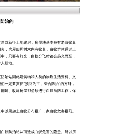
蚁防治的
改造或新征土地建房，房屋地基本身有老白蚁巢
因素，房屋四周树木内有蚁巢，白蚁群体通过土
屋中，只要有灯光，白蚁分飞时都会趋光而至，
带人新地。
蚁防治站因此建筑物和人类的物质生活资料、文
们一定要贯彻“预防为主，综合防治”的方针，
、翻建、改建房屋都必须进行白蚁预防工作，保
其中以黑翅土白蚁分布最广，家白蚁危害最烈。
州白蚁防治站从而造成白蚁危害的隐患。所以房