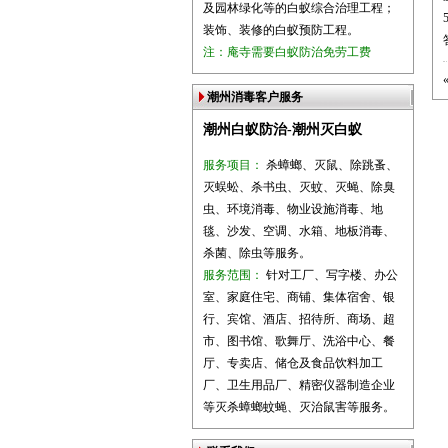
及园林绿化等的白蚁综合治理工程；
装饰、装修的白蚁预防工程。
注：庵寺需要白蚁防治免劳工费
潮州消毒客户服务
潮州白蚁防治-潮州灭白蚁
服务项目：
杀蟑螂、灭鼠、除跳蚤、
灭蜈蚣、杀书虫、灭蚊、灭蝇、除臭
虫、环境消毒、物业设施消毒、地
毯、沙发、空调、水箱、地板消毒、
杀菌、除虫等服务。
服务范围：
针对工厂、写字楼、办公
室、家庭住宅、商铺、集体宿舍、银
行、宾馆、酒店、招待所、商场、超
市、图书馆、歌舞厅、洗浴中心、餐
厅、专卖店、储仓及食品饮料加工
厂、卫生用品厂、精密仪器制造企业
等灭杀蟑螂蚊蝇、灭治鼠害等服务。