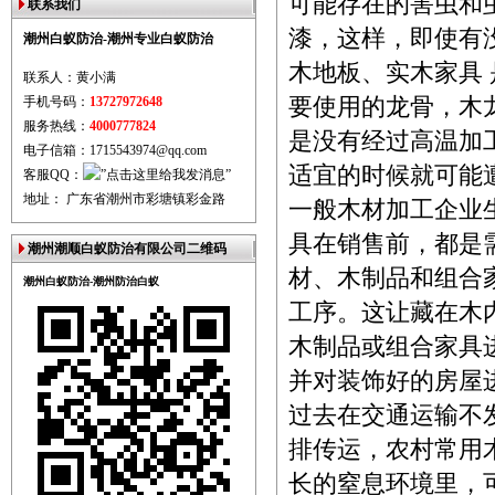
可能存在的害虫和
联系我们
漆，这样，即使有
潮州白蚁防治-潮州专业白蚁防治
木地板、实木家具
联系人：黄小满
手机号码：
13727972648
要使用的龙骨，木
服务热线：
4000777824
是没有经过高温加
电子信箱：1715543974@qq.com
适宜的时候就可能
客服QQ：
地址： 广东省潮州市彩塘镇彩金路
一般木材加工企业
具在销售前，都是
潮州潮顺白蚁防治有限公司二维码
材、木制品和组合
潮州白蚁防治-潮州防治白蚁
工序。这让藏在木
木制品或组合家具
并对装饰好的房屋
过去在交通运输不
排传运，农村常用
长的窒息环境里，