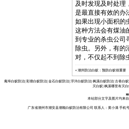
及时发现及时处理
是最直接有效的办
如果出现小面积的
这种方法会有煤油
到专业的杀虫公司
除虫。另外，有的
对，不仅起不到除
«
潮州防治白蚁：预防白蚁很重要
庵埠白蚁防治
|
彩塘白蚁防治
|
金石白蚁防治
|
浮洋白蚁防治
|
枫溪白蚁防治
|
古巷白蚁
灭白蚁
|
枫溪哪里有灭白
潮
本站部分文字及图片均来自
广东省潮州市潮安县潮顺白蚁防治有限公司 联系人：黄小满 手机号码：13