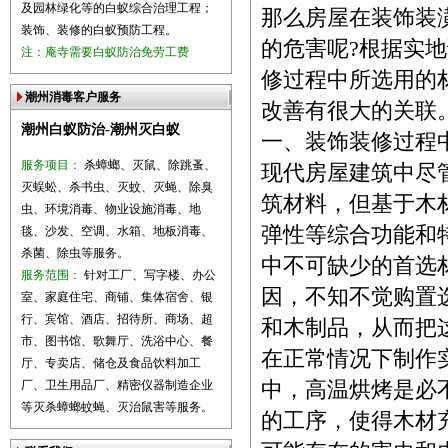
及园林绿化等的白蚁综合治理工程；
那么房屋在装饰装
装饰、装修的白蚁预防工程。
的危害呢?根据实
注：庵寺需要白蚁防治免劳工费
修过程中所选用的
潮州消毒客户服务
改善有很大的关联
潮州白蚁防治-潮州灭白蚁
一、装饰装修过程
服务项目：
杀蟑螂、灭鼠、除跳蚤、
现代房屋建筑中尽
灭蜈蚣、杀书虫、灭蚊、灭蝇、除臭
筑材料，但基于木
虫、环境消毒、物业设施消毒、地
弹性等综合功能和
毯、沙发、空调、水箱、地板消毒、
杀菌、除虫等服务。
中不可缺少的首选
服务范围：
针对工厂、写字楼、办公
因，不知不觉购置
室、家庭住宅、商铺、集体宿舍、银
行、宾馆、酒店、招待所、商场、超
和木制品，从而把
市、图书馆、歌舞厅、洗浴中心、餐
在正常情况下制作
厅、专卖店、储仓及食品饮料加工
厂、卫生用品厂、精密仪器制造企业
中，高温烘烤是必
等灭杀蟑螂蚊蝇、灭治鼠害等服务。
的工序，使得木材