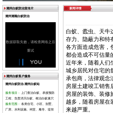
潮州白蚁防治宣传片
新闻详情
潮州潮顺白蚁防治
白蚁、蠹虫、天牛
存力、隐蔽力和特
各方面造成危害，
都会造成不可估量
近年来，随着人们
城乡居民对住宅的
潮州白蚁客户服务
承包商，法律观念
潮州白蚁防治-潮州白蚁站
房屋土建竣工销售
服务项目：
上门查治白蚁、承接预防
房屋的装饰、装修
工程、负责消灭白蚁、根治白蚁巢穴
越多，随着房屋在
服务范围：
各类住宅、小区、别墅、
来越严重。
厂房、水利设施、祠堂、庵寺、堤坝