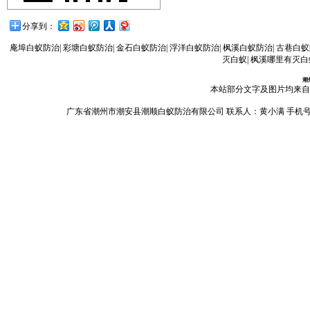
分享到：
庵埠白蚁防治
|
彩塘白蚁防治
|
金石白蚁防治
|
浮洋白蚁防治
|
枫溪白蚁防治
|
古巷白蚁
灭白蚁
|
枫溪哪里有灭白
潮
本站部分文字及图片均来自
广东省潮州市潮安县潮顺白蚁防治有限公司 联系人：黄小满 手机号码：13