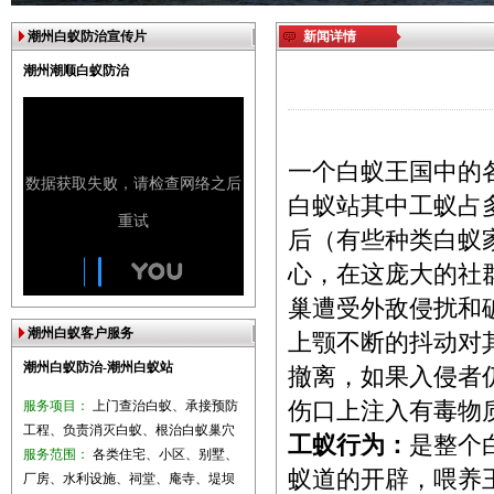
潮州白蚁防治宣传片
新闻详情
潮州潮顺白蚁防治
一个白蚁王国中的
白蚁站
其中工蚁占
后（有些种类白蚁
心，在这庞大的社
巢遭受外敌侵扰和
潮州白蚁客户服务
上颚不断的抖动对
潮州白蚁防治-潮州白蚁站
撤离，如果入侵者
服务项目：
上门查治白蚁、承接预防
伤口上注入有毒物
工程、负责消灭白蚁、根治白蚁巢穴
工蚁行为：
是整个
服务范围：
各类住宅、小区、别墅、
蚁道的开辟，喂养
厂房、水利设施、祠堂、庵寺、堤坝