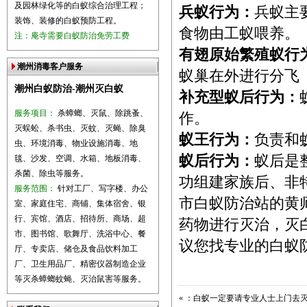
及园林绿化等的白蚁综合治理工程；
兵蚁行为：
兵蚁主
装饰、装修的白蚁预防工程。
食物由工蚁喂养。
注：庵寺需要白蚁防治免劳工费
有翅原始繁殖蚁行
潮州消毒客户服务
蚁巢在外进行分飞
潮州白蚁防治-潮州灭白蚁
补充型蚁后行为：
服务项目：
杀蟑螂、灭鼠、除跳蚤、
作。
灭蜈蚣、杀书虫、灭蚊、灭蝇、除臭
蚁王行为：
负责和
虫、环境消毒、物业设施消毒、地
蚁后行为：
蚁后是
毯、沙发、空调、水箱、地板消毒、
杀菌、除虫等服务。
功组建家族后、非
服务范围：
针对工厂、写字楼、办公
市白蚁防治站的黄
室、家庭住宅、商铺、集体宿舍、银
行、宾馆、酒店、招待所、商场、超
药物进行灭治，灭
市、图书馆、歌舞厅、洗浴中心、餐
议您找专业的白蚁
厅、专卖店、储仓及食品饮料加工
厂、卫生用品厂、精密仪器制造企业
等灭杀蟑螂蚊蝇、灭治鼠害等服务。
«
：白蚁一定要请专业人士上门去