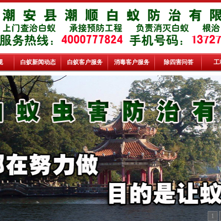
规
白蚁新闻动态
白蚁客户服务
消毒客户服务
除四害问答
工
1