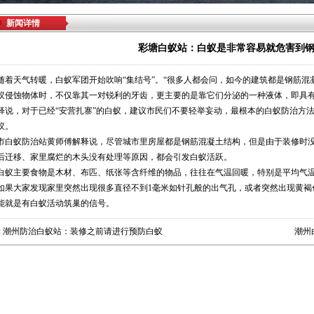
新闻详情
彩塘白蚁站：白蚁是非常容易就危害到
随着天气转暖，白蚁军团开始吹响“集结号”。“很多人都会问，如今的建筑都是钢筋
蚁侵蚀物体时，不仅靠其一对锐利的牙齿，更主要的是靠它们分泌的一种液体，即具有
释说，对于已经“安营扎寨”的白蚁，建议市民们不要轻举妄动，最根本的白蚁防治方
蚁。
市白蚁防治站黄师傅解释说，尽管城市里房屋都是钢筋混凝土结构，但是由于装修时
后迁移、家里腐烂的木头没有处理等原因，都会引发白蚁活跃。
白蚁主要食物是木材、布匹、纸张等含纤维的物品，往往在气温回暖，特别是平均气温
如果大家发现家里突然出现很多直径不到1毫米如针孔般的出气孔，或者突然出现黄褐
能就是有白蚁活动筑巢的信号。
«
潮州防治白蚁站：装修之前请进行预防白蚁
潮州