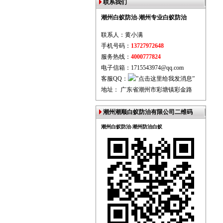
联系我们
潮州白蚁防治-潮州专业白蚁防治
联系人：黄小满
手机号码：
13727972648
服务热线：
4000777824
电子信箱：1715543974@qq.com
客服QQ：
地址： 广东省潮州市彩塘镇彩金路
潮州潮顺白蚁防治有限公司二维码
潮州白蚁防治-潮州防治白蚁