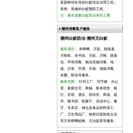
及园林绿化等的白蚁综合治理工程；
装饰、装修的白蚁预防工程。
注：庵寺需要白蚁防治免劳工费
潮州消毒客户服务
潮州白蚁防治-潮州灭白蚁
服务项目：
杀蟑螂、灭鼠、除跳蚤、
灭蜈蚣、杀书虫、灭蚊、灭蝇、除臭
虫、环境消毒、物业设施消毒、地
毯、沙发、空调、水箱、地板消毒、
杀菌、除虫等服务。
服务范围：
针对工厂、写字楼、办公
室、家庭住宅、商铺、集体宿舍、银
行、宾馆、酒店、招待所、商场、超
市、图书馆、歌舞厅、洗浴中心、餐
厅、专卖店、储仓及食品饮料加工
厂、卫生用品厂、精密仪器制造企业
等灭杀蟑螂蚊蝇、灭治鼠害等服务。