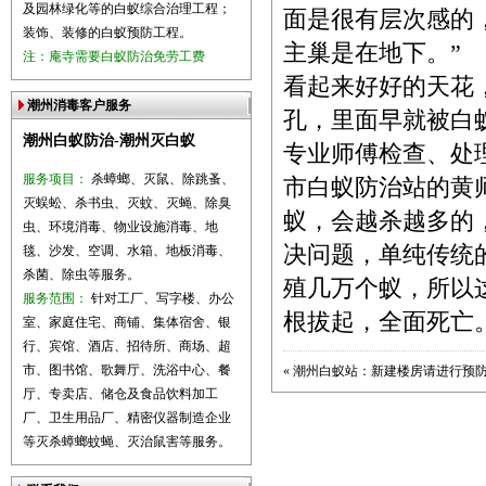
及园林绿化等的白蚁综合治理工程；
面是很有层次感的
装饰、装修的白蚁预防工程。
主巢是在地下。”
注：庵寺需要白蚁防治免劳工费
看起来好好的天花
潮州消毒客户服务
孔，里面早就被白
潮州白蚁防治-潮州灭白蚁
专业师傅检查、处
服务项目：
杀蟑螂、灭鼠、除跳蚤、
市白蚁防治站的黄
灭蜈蚣、杀书虫、灭蚊、灭蝇、除臭
蚁，会越杀越多的
虫、环境消毒、物业设施消毒、地
决问题，单纯传统
毯、沙发、空调、水箱、地板消毒、
杀菌、除虫等服务。
殖几万个蚁，所以
服务范围：
针对工厂、写字楼、办公
根拔起，全面死亡
室、家庭住宅、商铺、集体宿舍、银
行、宾馆、酒店、招待所、商场、超
市、图书馆、歌舞厅、洗浴中心、餐
«
潮州白蚁站：新建楼房请进行预
厅、专卖店、储仓及食品饮料加工
厂、卫生用品厂、精密仪器制造企业
等灭杀蟑螂蚊蝇、灭治鼠害等服务。