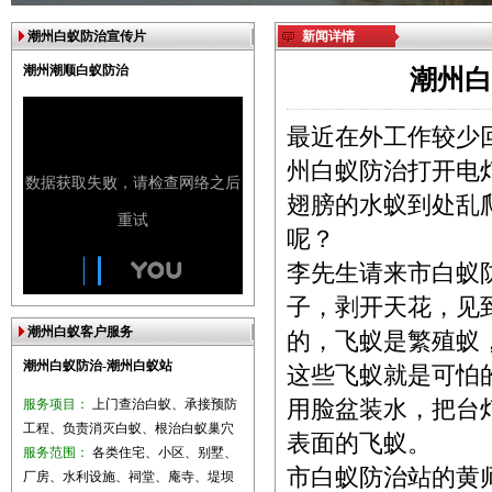
潮州白蚁防治宣传片
新闻详情
潮州潮顺白蚁防治
潮州白
最近在外工作较少
州白蚁防治
打开电
翅膀的水蚁到处乱
呢？
李先生请来市白蚁
子，剥开天花，见
潮州白蚁客户服务
的，飞蚁是繁殖蚁
潮州白蚁防治-潮州白蚁站
这些飞蚁就是可怕
服务项目：
上门查治白蚁、承接预防
用脸盆装水，把台
工程、负责消灭白蚁、根治白蚁巢穴
表面的飞蚁。
服务范围：
各类住宅、小区、别墅、
市白蚁防治站的黄
厂房、水利设施、祠堂、庵寺、堤坝