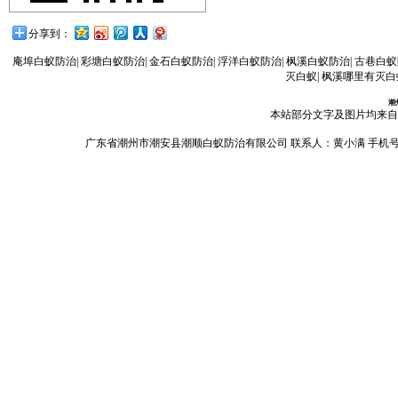
分享到：
庵埠白蚁防治
|
彩塘白蚁防治
|
金石白蚁防治
|
浮洋白蚁防治
|
枫溪白蚁防治
|
古巷白蚁
灭白蚁
|
枫溪哪里有灭白
潮
本站部分文字及图片均来自
广东省潮州市潮安县潮顺白蚁防治有限公司 联系人：黄小满 手机号码：13