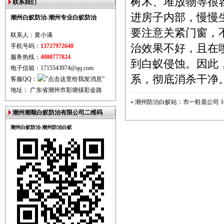
树木、堆放物等很
联系我们
进房子内部，慢慢
潮州白蚁防治-潮州专业白蚁防治
要注意关紧门窗，
联系人：黄小满
手机号码：
13727972648
治效果不好，且在
服务热线：
4000777824
到白蚁侵蚀。因此
电子信箱：1715543974@qq.com
系，彻底消杀干净
客服QQ：
地址： 广东省潮州市彩塘镇彩金路
«
潮州防治白蚁站：市一鞋底公司 
潮州潮顺白蚁防治有限公司二维码
潮州白蚁防治-潮州防治白蚁