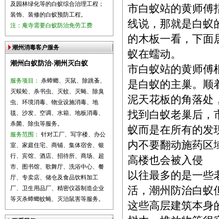
及园林绿化等的白蚁综合治理工程；
市白蚁站的黄师傅
装饰、装修的白蚁预防工程。
线说，那就是白蚁
注：庵寺需要白蚁防治免劳工费
的木板一看，下面
潮州消毒客户服务
蚁在蠕动。
潮州白蚁防治-潮州灭白蚁
市白蚁站的黄师傅
服务项目：
杀蟑螂、灭鼠、除跳蚤、
是白蚁的主巢。顺
灭蜈蚣、杀书虫、灭蚊、灭蝇、除臭
泥天花板的角落处
虫、环境消毒、物业设施消毒、地
找到白蚁老巢后，
毯、沙发、空调、水箱、地板消毒、
杀菌、除虫等服务。
蚁而是在所有的发
服务范围：
针对工厂、写字楼、办公
内不要翻动施药区
室、家庭住宅、商铺、集体宿舍、银
行、宾馆、酒店、招待所、商场、超
高楼也会被入侵
市、图书馆、歌舞厅、洗浴中心、餐
以往最多的是一些
厅、专卖店、储仓及食品饮料加工
厂、卫生用品厂、精密仪器制造企业
活，潮州防治白蚁
等灭杀蟑螂蚊蝇、灭治鼠害等服务。
这些高层建筑本身