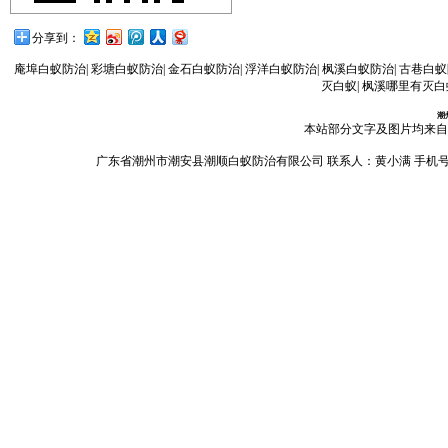
分享到：
庵埠白蚁防治
|
彩塘白蚁防治
|
金石白蚁防治
|
浮洋白蚁防治
|
枫溪白蚁防治
|
古巷白蚁
灭白蚁
|
枫溪哪里有灭白
潮
本站部分文字及图片均来自
广东省潮州市潮安县潮顺白蚁防治有限公司 联系人：黄小满 手机号码：13