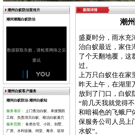
潮州白蚁防治宣传片
新闻详情
潮州潮顺白蚁防治
潮州
盛夏时分，雨水充
治白蚁最近，家住
了个天翻地覆，这
过。
上万只白蚁住在家
昨天上午，在湖里
潮州白蚁客户服务
放到了门口，白蚁
潮州白蚁防治-潮州白蚁站
“前几天我就觉得
服务项目：
上门查治白蚁、承接预防
和暗褐色的飞蛾尸
工程、负责消灭白蚁、根治白蚁巢穴
保服务公司人员上
服务范围：
各类住宅、小区、别墅、
水蚁”。
厂房、水利设施、祠堂、庵寺、堤坝