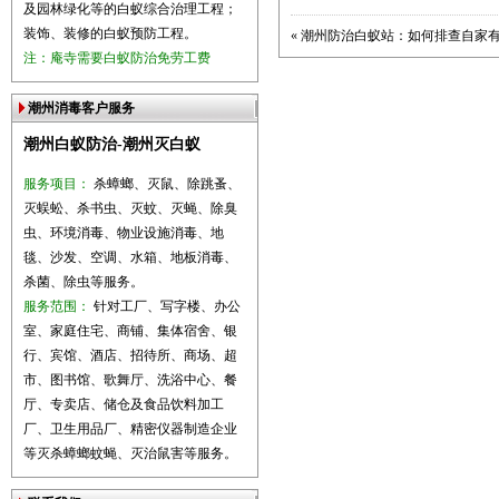
及园林绿化等的白蚁综合治理工程；
装饰、装修的白蚁预防工程。
«
潮州防治白蚁站：如何排查自家
注：庵寺需要白蚁防治免劳工费
潮州消毒客户服务
潮州白蚁防治-潮州灭白蚁
服务项目：
杀蟑螂、灭鼠、除跳蚤、
灭蜈蚣、杀书虫、灭蚊、灭蝇、除臭
虫、环境消毒、物业设施消毒、地
毯、沙发、空调、水箱、地板消毒、
杀菌、除虫等服务。
服务范围：
针对工厂、写字楼、办公
室、家庭住宅、商铺、集体宿舍、银
行、宾馆、酒店、招待所、商场、超
市、图书馆、歌舞厅、洗浴中心、餐
厅、专卖店、储仓及食品饮料加工
厂、卫生用品厂、精密仪器制造企业
等灭杀蟑螂蚊蝇、灭治鼠害等服务。