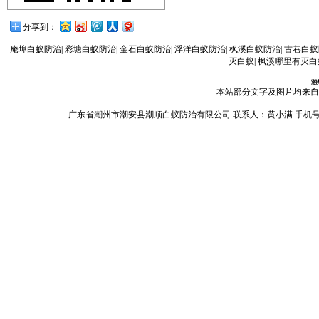
分享到：
庵埠白蚁防治
|
彩塘白蚁防治
|
金石白蚁防治
|
浮洋白蚁防治
|
枫溪白蚁防治
|
古巷白蚁
灭白蚁
|
枫溪哪里有灭白
潮
本站部分文字及图片均来自
广东省潮州市潮安县潮顺白蚁防治有限公司 联系人：黄小满 手机号码：13