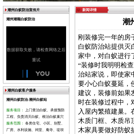
潮州白蚁防治宣传片
新闻详情
潮州潮顺白蚁防治
潮
刚装修完一年的房
白蚁防治站提供灭
家中，对白蚁进行
“装修时我明明检
治站家说，即使家
要小心白蚁蔓延，
潮州白蚁客户服务
建议，装修前如果
潮州白蚁防治-潮州白蚁站
时在装修过程中，
服务项目：
上门查治白蚁、承接预防
入屋内繁殖建巢。
工程、负责消灭白蚁、根治白蚁巢穴
木质门框、木质吊
服务范围：
各类住宅、小区、别墅、
木家具要做好防蚁
厂房、水利设施、祠堂、庵寺、堤坝