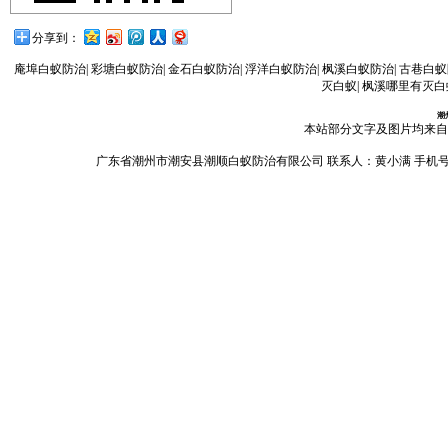
分享到：
庵埠白蚁防治
|
彩塘白蚁防治
|
金石白蚁防治
|
浮洋白蚁防治
|
枫溪白蚁防治
|
古巷白蚁
灭白蚁
|
枫溪哪里有灭白
潮
本站部分文字及图片均来自
广东省潮州市潮安县潮顺白蚁防治有限公司 联系人：黄小满 手机号码：13