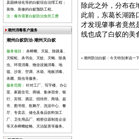
及园林绿化等的白蚁综合治理工程；
除此之外，分布在
装饰、装修的白蚁预防工程。
此前，东葛长湖路
注：庵寺需要白蚁防治免劳工费
才发现肇事者竟然
潮州消毒客户服务
线也成了白蚁的美
潮州白蚁防治-潮州灭白蚁
服务项目：
杀蟑螂、灭鼠、除跳蚤、
灭蜈蚣、杀书虫、灭蚊、灭蝇、除臭
«
潮州防治白蚁：今天特别来说一
虫、环境消毒、物业设施消毒、地
毯、沙发、空调、水箱、地板消毒、
杀菌、除虫等服务。
服务范围：
针对工厂、写字楼、办公
室、家庭住宅、商铺、集体宿舍、银
行、宾馆、酒店、招待所、商场、超
市、图书馆、歌舞厅、洗浴中心、餐
厅、专卖店、储仓及食品饮料加工
厂、卫生用品厂、精密仪器制造企业
等灭杀蟑螂蚊蝇、灭治鼠害等服务。