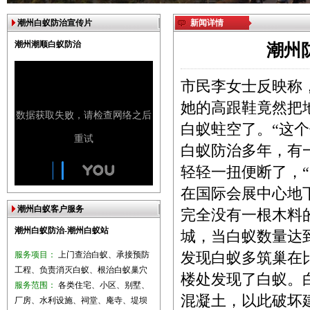
潮州白蚁防治宣传片
新闻详情
潮州潮顺白蚁防治
潮州
市民李女士反映称
她的高跟鞋竟然把
白蚁蛀空了。“这
白蚁防治多年，有
轻轻一扭便断了，
在国际会展中心地
潮州白蚁客户服务
完全没有一根木料
潮州白蚁防治-潮州白蚁站
城，当白蚁数量达
服务项目：
上门查治白蚁、承接预防
发现白蚁多筑巢在比
工程、负责消灭白蚁、根治白蚁巢穴
楼处发现了白蚁。
服务范围：
各类住宅、小区、别墅、
混凝土，以此破坏
厂房、水利设施、祠堂、庵寺、堤坝