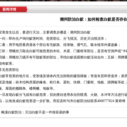
新闻详情
潮州防治白蚁：如何检查白蚁是否存
蚁害发生以后，要进行灭治，主要调查步骤是：
潮州防治白蚁
一问：即向住户询问蚁害时间、危害部位、分飞情况、历史灭治情况等；
二看：用手电照看房屋各个部位有无蚁路、排泄物、通气孔、吸水线等外露迹象；
三听：用螺丝刀敲击白蚁可能危害的木柱、木梁、门窗框等部位，是否有空洞声或“卡
四撬：用螺丝刀撬开有可疑蚁害的部位，寻找白蚁或观察白蚁活动去向；五探：用脚
能有蚁害。
常见危害部位
白蚁常危害的地方在，变形缝及墙体内无法拆除的建筑模板；管道夹层和管道井；厨
框及地板；砖木结构房屋的椽条、桁行条、梁柱、扶梯、门窗框、地板、踏脚板等处
板、屋面的翘眺角、楼阁栅、地板等。
一旦发现白蚁分飞或有白蚁危害，切勿擅自使用杀虫剂喷洒、火烧、水冲等方法进行
品，以免造成白蚁危害进一步扩散。而应及时与市白蚁防治站联系4000777824 黄师傅
«
枫溪白蚁防治：灭治白蚁不是一件很容易的事