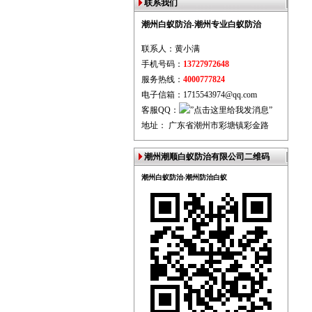
联系我们
潮州白蚁防治-潮州专业白蚁防治
联系人：黄小满
手机号码：
13727972648
服务热线：
4000777824
电子信箱：1715543974@qq.com
客服QQ：
地址： 广东省潮州市彩塘镇彩金路
潮州潮顺白蚁防治有限公司二维码
潮州白蚁防治-潮州防治白蚁