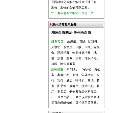
及园林绿化等的白蚁综合治理工程；
装饰、装修的白蚁预防工程。
注：庵寺需要白蚁防治免劳工费
潮州消毒客户服务
潮州白蚁防治-潮州灭白蚁
服务项目：
杀蟑螂、灭鼠、除跳蚤、
灭蜈蚣、杀书虫、灭蚊、灭蝇、除臭
虫、环境消毒、物业设施消毒、地
毯、沙发、空调、水箱、地板消毒、
杀菌、除虫等服务。
服务范围：
针对工厂、写字楼、办公
室、家庭住宅、商铺、集体宿舍、银
行、宾馆、酒店、招待所、商场、超
市、图书馆、歌舞厅、洗浴中心、餐
厅、专卖店、储仓及食品饮料加工
厂、卫生用品厂、精密仪器制造企业
等灭杀蟑螂蚊蝇、灭治鼠害等服务。