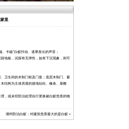
在家里
磁、卡磁”白蚁抖动、逃窜发出的声音；
重踩地板，试探有无弹性，如有下沉现象，则可
房、卫生间的木制门框及门套；底层木制门、窗
；木结构为主体房屋的接地站柱、椽条、屋檐
处理，或未经防治处理自行更换被白蚁危害的物
潮州防治白蚁：对建筑危害最大的是白蚁
»