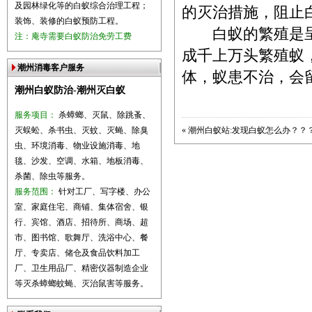
及园林绿化等的白蚁综合治理工程；
的灭治措施，阻止
装饰、装修的白蚁预防工程。
白蚁的繁殖是呈
注：庵寺需要白蚁防治免劳工费
成千上万头繁殖蚁
潮州消毒客户服务
体，蚁患不治，会
潮州白蚁防治-潮州灭白蚁
服务项目：
杀蟑螂、灭鼠、除跳蚤、
灭蜈蚣、杀书虫、灭蚊、灭蝇、除臭
«
潮州白蚁站:发现白蚁怎么办？？
虫、环境消毒、物业设施消毒、地
毯、沙发、空调、水箱、地板消毒、
杀菌、除虫等服务。
服务范围：
针对工厂、写字楼、办公
室、家庭住宅、商铺、集体宿舍、银
行、宾馆、酒店、招待所、商场、超
市、图书馆、歌舞厅、洗浴中心、餐
厅、专卖店、储仓及食品饮料加工
厂、卫生用品厂、精密仪器制造企业
等灭杀蟑螂蚊蝇、灭治鼠害等服务。