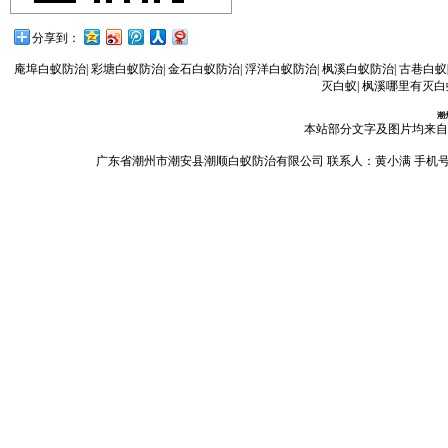
分享到：
庵埠白蚁防治
|
彩塘白蚁防治
|
金石白蚁防治
|
浮洋白蚁防治
|
枫溪白蚁防治
|
古巷白蚁
灭白蚁
|
枫溪哪里有灭白
潮
本站部分文字及图片均来自
广东省潮州市潮安县潮顺白蚁防治有限公司 联系人：黄小满 手机号码：13