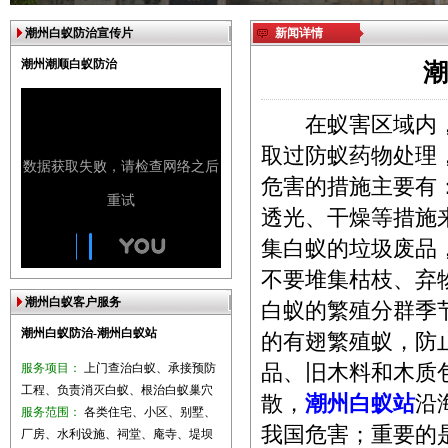
潮州白蚁防治宣传片
新闻详情
潮州潮顺白蚁防治
潮
在蚁害区域内，
取过防蚁药物处理
危害的措施主要有
透光、干燥等措施
集白蚁的垃圾废品
不要堆集枯枝、弃
潮州白蚁客户服务
白蚁的繁殖分群季
潮州白蚁防治-潮州白蚁站
的有翅繁殖蚁，防
服务项目：
上门查治白蚁、承接预防
品、旧木料和木质
工程、负责消灭白蚁、根治白蚁巢穴
散，
潮州白蚁站
沿
服务范围：
各类住宅、小区、别墅、
我国危害；重要的
厂房、水利设施、祠堂、庵寺、堤坝