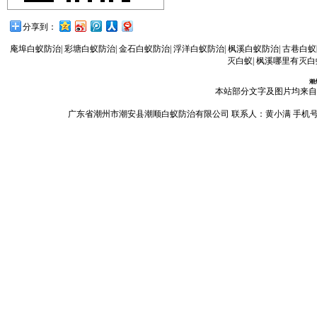
分享到：
庵埠白蚁防治
|
彩塘白蚁防治
|
金石白蚁防治
|
浮洋白蚁防治
|
枫溪白蚁防治
|
古巷白蚁
灭白蚁
|
枫溪哪里有灭白
潮
本站部分文字及图片均来自
广东省潮州市潮安县潮顺白蚁防治有限公司 联系人：黄小满 手机号码：13