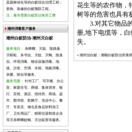
及园林绿化等的白蚁综合治理工程；
花生等的农作物，
装饰、装修的白蚁预防工程。
树等的危害也具有
注：庵寺需要白蚁防治免劳工费
3.对其它物品的危
潮州消毒客户服务
册,地下电缆等，
潮州白蚁防治-潮州灭白蚁
失。
服务项目：
杀蟑螂、灭鼠、除跳蚤、
灭蜈蚣、杀书虫、灭蚊、灭蝇、除臭
«
潮州治白蚁：潮顺白蚁防治所黄
虫、环境消毒、物业设施消毒、地
毯、沙发、空调、水箱、地板消毒、
杀菌、除虫等服务。
服务范围：
针对工厂、写字楼、办公
室、家庭住宅、商铺、集体宿舍、银
行、宾馆、酒店、招待所、商场、超
市、图书馆、歌舞厅、洗浴中心、餐
厅、专卖店、储仓及食品饮料加工
厂、卫生用品厂、精密仪器制造企业
等灭杀蟑螂蚊蝇、灭治鼠害等服务。