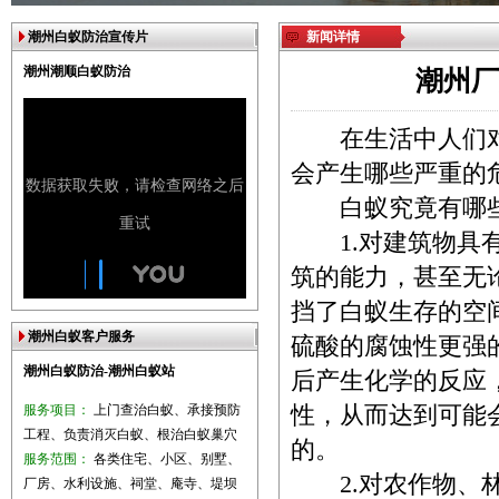
潮州白蚁防治宣传片
新闻详情
潮州潮顺白蚁防治
潮州厂
在生活中人们对
会产生哪些严重的
白蚁究竟有哪些
1.对建筑物具有
筑的能力，甚至无
挡了白蚁生存的空
潮州白蚁客户服务
硫酸的腐蚀性更强
潮州白蚁防治-潮州白蚁站
后产生化学的反应
服务项目：
上门查治白蚁、承接预防
性，从而达到可能
工程、负责消灭白蚁、根治白蚁巢穴
的。
服务范围：
各类住宅、小区、别墅、
2.对农作物、林
厂房、水利设施、祠堂、庵寺、堤坝