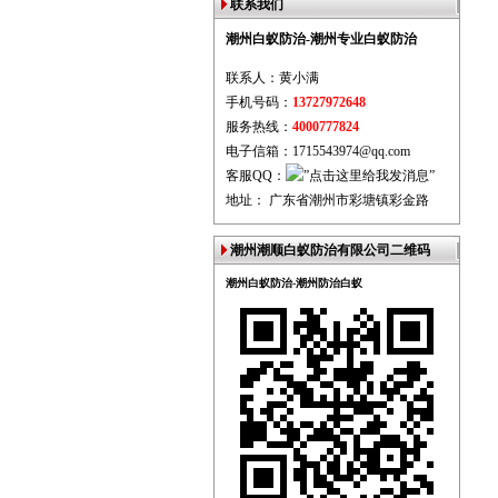
联系我们
潮州白蚁防治-潮州专业白蚁防治
联系人：黄小满
手机号码：
13727972648
服务热线：
4000777824
电子信箱：1715543974@qq.com
客服QQ：
地址： 广东省潮州市彩塘镇彩金路
潮州潮顺白蚁防治有限公司二维码
潮州白蚁防治-潮州防治白蚁