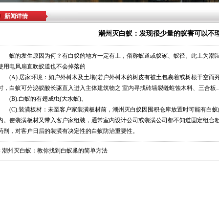
新闻详情
潮州灭白蚁：发现很少量的蚁害可以不理
蚁的发生原因为何？有白蚁的地方一定有土，俗称蚁道或蚁冢、蚁径。此土为潮湿
使用电风扇直吹蚁道也不会掉落的
(A).居家环境：如户外树木及土壤(若户外树木的树皮有被土包裹着或树根干空而
时，白蚁可分泌蚁酸长驱直入进入主体建筑物之 室内寻找砖墙裂缝蛀蚀木料、三合板
(B).白蚁的有翅成虫(大水蚁)。
(C).装潢板材：未至客户家装潢板材前，
潮州灭白蚁
因囤积仓库放置时可能有白蚁
内。使装潢板材又带入客户家组装，通常室内设计公司或装潢公司都不知道固定组合
药剂，对客户日后的装潢有决定性的白蚁防治重要性。
«
潮州灭白蚁：教你找到白蚁巢的简单方法