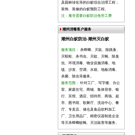
及园林绿化等的白蚁综合治理工程；
装饰、装修的白蚁预防工程。
注：庵寺需要白蚁防治免劳工费
潮州消毒客户服务
潮州白蚁防治-潮州灭白蚁
服务项目：
杀蟑螂、灭鼠、除跳蚤、
灭蜈蚣、杀书虫、灭蚊、灭蝇、除臭
虫、环境消毒、物业设施消毒、地
毯、沙发、空调、水箱、地板消毒、
杀菌、除虫等服务。
服务范围：
针对工厂、写字楼、办公
室、家庭住宅、商铺、集体宿舍、银
行、宾馆、酒店、招待所、商场、超
市、图书馆、歌舞厅、洗浴中心、餐
厅、专卖店、储仓及食品饮料加工
厂、卫生用品厂、精密仪器制造企业
等灭杀蟑螂蚊蝇、灭治鼠害等服务。