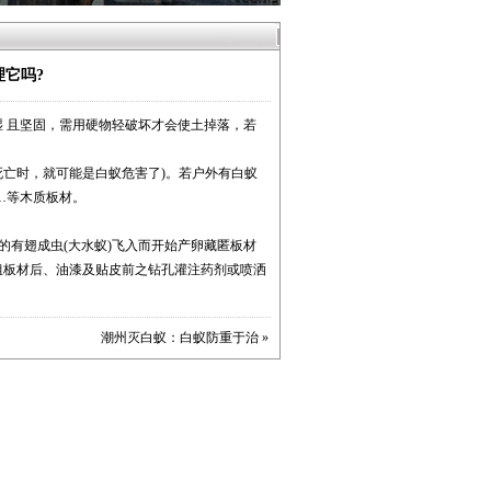
它吗?
 且坚固，需用硬物轻破坏才会使土掉落，若
死亡时，就可能是白蚁危害了)。若户外有白蚁
…等木质板材。
的有翅成虫(大水蚁)飞入而开始产卵藏匿板材
粗板材后、油漆及贴皮前之钻孔灌注药剂或喷洒
潮州灭白蚁：白蚁防重于治
»