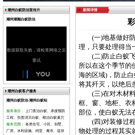
潮州白蚁防治宣传片
新闻详情
潮州潮顺白蚁防治
彩
(一)地基做好防
理，只要处理得当
(二)防止白蚁飞
所以在这个季节的
海的区域)，防止
将其歼灭，以绝后
潮州白蚁客户服务
(三)在对木材料
潮州白蚁防治-潮州白蚁站
框、窗、地柜、衣
服务项目：
上门查治白蚁、承接预防
部位，使白蚁无法
工程、负责消灭白蚁、根治白蚁巢穴
(四)对装修过程
服务范围：
各类住宅、小区、别墅、
物处理的过程其实
厂房、水利设施、祠堂、庵寺、堤坝