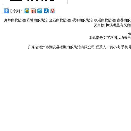
分享到：
庵埠白蚁防治
|
彩塘白蚁防治
|
金石白蚁防治
|
浮洋白蚁防治
|
枫溪白蚁防治
|
古巷白蚁
灭白蚁
|
枫溪哪里有灭白
潮
本站部分文字及图片均来自
广东省潮州市潮安县潮顺白蚁防治有限公司 联系人：黄小满 手机号码：13