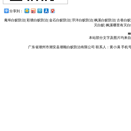
分享到：
庵埠白蚁防治
|
彩塘白蚁防治
|
金石白蚁防治
|
浮洋白蚁防治
|
枫溪白蚁防治
|
古巷白蚁
灭白蚁
|
枫溪哪里有灭白
潮
本站部分文字及图片均来自
广东省潮州市潮安县潮顺白蚁防治有限公司 联系人：黄小满 手机号码：13