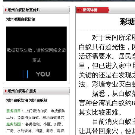
潮州白蚁防治宣传片
新闻详情
潮州潮顺白蚁防治
彩塘
对于民间所采取的
白蚁具有趋光性，
活还需要水。居民
里，但已进入家中
关键的还是在发现
法。
彩塘专业灭白
潮州白蚁客户服务
据悉，从白蚁落
潮州白蚁防治-潮州白蚁站
害种台湾乳白蚁约
服务项目：
上门查治白蚁、承接预防
其实比较困难。
工程、负责消灭白蚁、根治白蚁巢穴
目前消灭白蚁主
服务范围：
各类住宅、小区、别墅、
让其带回巢穴，使
厂房、水利设施、祠堂、庵寺、堤坝