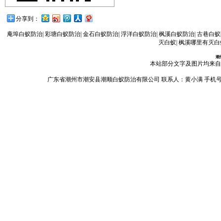
分享到：
庵埠白蚁防治
|
彩塘白蚁防治
|
金石白蚁防治
|
浮洋白蚁防治
|
枫溪白蚁防治
|
古巷白蚁
灭白蚁
|
枫溪哪里有灭白
潮
本站部分文字及图片均来自
广东省潮州市潮安县潮顺白蚁防治有限公司 联系人：黄小满 手机号码：13