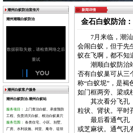
潮州白蚁防治宣传片
新闻详情
潮州潮顺白蚁防治
金石白蚁防治：
7月来临，潮汕地
会闹白蚁，但于先
蚁在飞啊，都不知
潮顺白蚁防治站
否有白蚁巢可从三
称“白蚁坭”，是
潮州白蚁客户服务
如门框两旁、梁或
潮州白蚁防治-潮州白蚁站
其次看分飞孔（飞
服务项目：
上门查治白蚁、承接预防
粒状、肾状。平时
工程、负责消灭白蚁、根治白蚁巢穴
最后看通气孔（透
服务范围：
各类住宅、小区、别墅、
或芝麻状。通气孔
厂房、水利设施、祠堂、庵寺、堤坝