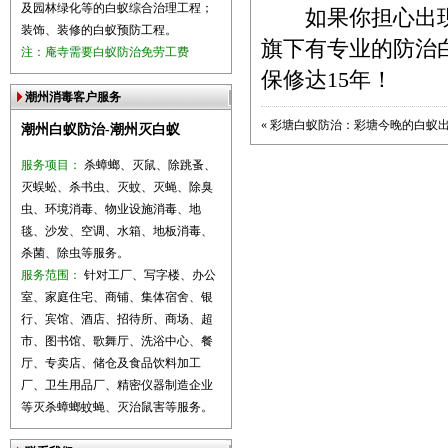
及园林绿化等的白蚁综合治理工程；
如果你担心出现白蚁巢
装饰、装修的白蚁预防工程。
旗下有专业的防治
注：庵寺需要白蚁防治免劳工费
保修达15年！
潮州消毒客户服务
«
彩塘白蚁防治：彩塘今晚的白蚁
潮州白蚁防治-潮州灭白蚁
服务项目：
杀蟑螂、灭鼠、除跳蚤、
灭蜈蚣、杀书虫、灭蚊、灭蝇、除臭
虫、环境消毒、物业设施消毒、地
毯、沙发、空调、水箱、地板消毒、
杀菌、除虫等服务。
服务范围：
针对工厂、写字楼、办公
室、家庭住宅、商铺、集体宿舍、银
行、宾馆、酒店、招待所、商场、超
市、图书馆、歌舞厅、洗浴中心、餐
厅、专卖店、储仓及食品饮料加工
厂、卫生用品厂、精密仪器制造企业
等灭杀蟑螂蚊蝇、灭治鼠害等服务。